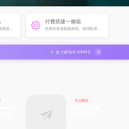
碼
付費搭建一條龍
服務器及
搭建部署遊戲服務端、環境配置與
輸出，滿
後台調試，全程技術支持省心落地
遊玩
✕
🎉 盒六網包年VIP特價優惠僅需36元，全站遊戲免費下載無
談
生活雜談
蛛俠嶄新
畫面土、套路舊，
迎來龍餐
傳奇憑什麽一年還
透觀影推
能賺三百多億？
前
2
16小時前
2
：值