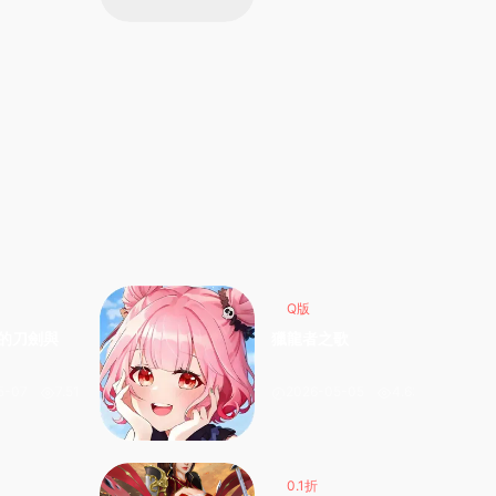
Q版
的刀劍與
獵龍者之歌
5-07
7.51k
2026-05-05
4.63k
0.1折