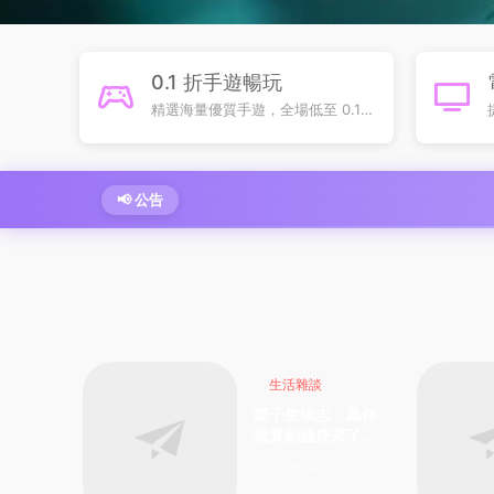
0.1 折手遊暢玩
精選海量優質手遊，全場低至 0.1
折上線，超高性價比解鎖遊戲樂
趣，平民玩家也能暢享頂配體驗
📢 公告
生活雜談
樂子生物志：爲何
就算劍齒虎來了，
也是“老吳撼地掌”
16小時前
1
這兩下？