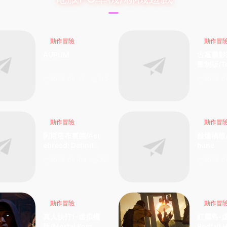
動作冒險
動作冒
AURUM
古墓麗影
重制版/To
der I-III
2026-04-17
210
2026-0
red Star
a Croft
動作冒險
動作冒
阿斯塔布裏德/Ast
餘燼禍根/
ebreed: Definitiv
bane
e Edition
2026-04-04
223
2026-0
動作冒險
動作冒
真人快打1-虛拟機
紅霞島-
版/Mortal Komb
Redfall