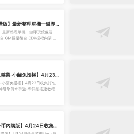
購版】最新整理單機一鍵即
手工服務端 管理後台 GM授權後
】最新整理單機一鍵即玩鏡像端
簡易安卓端 視頻教程
後台 GM授權後台 CDK授權内購 簡
州天空城H5内購版】...
三職業-小蘭免授權】4月23
12一鍵服務端-戰神引擎傳奇
業-小蘭免授權】4月23日收集打包
程-語音視頻教程-GM充值後
-戰神引擎傳奇手遊-帶詳細搭建教程-
-安卓蘋果雙端 ...
币内購版】4月24日收集整
VM單機一鍵端-卡牌回合手遊-
版】4月24日收集整理Linux服