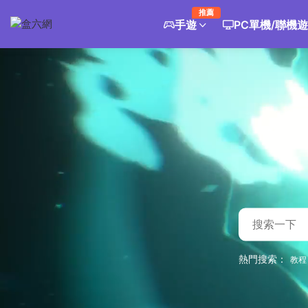
推薦
手遊
PC單機/聯機
熱門搜索：
教程