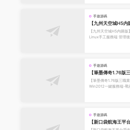
手遊源碼
【九州天空城H5内
玩鏡像端 Linux
【九州天空城H5内購版
台 CDK授權内購 
Linux手工服務端 管理
易安卓端 視頻教程 【九
手遊源碼
【筆墨傳奇1.76版
日收集打包Win20
【筆墨傳奇1.76版三職
手遊-帶詳細搭建教
Win2012一鍵服務端
台-安卓蘋果雙端
語音視頻教程-GM充值後台
手遊源碼
【新口袋航海王平台
理Linux服務端 
【新口袋航海王平台币内購