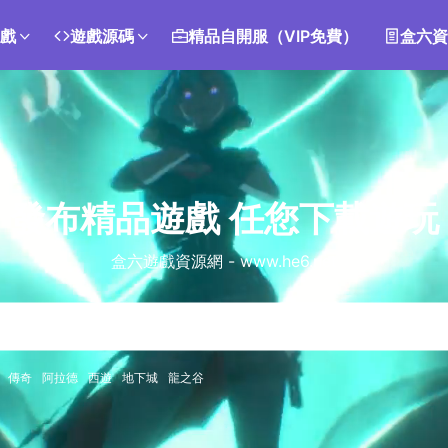
遊戲
遊戲源碼
精品自開服（VIP免費）
盒六資
發布精品遊戲 任您下載遊玩
盒六遊戲資源網 - www.he6.net
傳奇
阿拉德
西遊
地下城
龍之谷