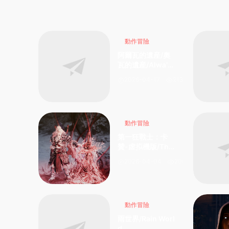
動作冒險
阿爾瓦的遺産/奧
瓦​​​​​​​的遺産/Alwa’s
Legacy
2026-04-17
213
動作冒險
第一狂戰士：卡
贊-虛拟機版/The
First Berserker:
2026-04-04
208
Khazan HYPERV
ISOR
動作冒險
雨世界/Rain Worl
d