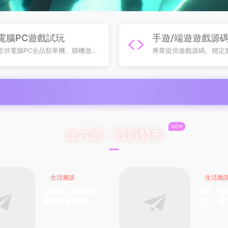
電腦PC遊戲試玩
手遊/端遊遊戲源
提供電腦PC全品類單機、聯機遊戲
專業提供遊戲源碼、穩定
試玩服務，無需高價購買，搶先體
GM 後台，不包站純資源
驗各類熱門遊戲内容
足遊戲開發運營多元需求
NEW
盒六網 - 最新發布
生活雜談
生活雜
貼臉開大! 極狐新
癡迷、蜘
車宣傳直接“超預
之日、歡
期”，現在都打明
館，無劇
16小時前
1
16小時
牌幹小米了？
薦！省流