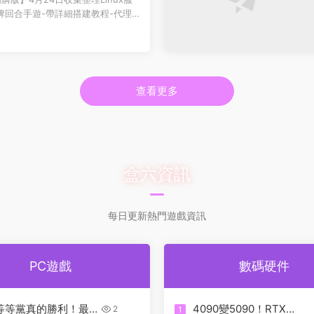
理管理後台-GM授權後台 安
牌回合手遊-帶詳細搭建教程-代理
卓客戶端 【新口袋航...
查看更多
盒六資訊
每日更新熱門遊戲資訊
PC遊戲
數碼硬件
9等等黨真的勝利！最
4090變5090！RTX
2
1