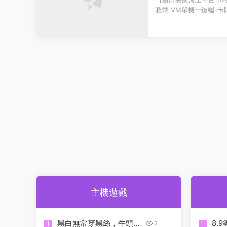
帶詳細搭建教程-代
務端 VM單機一鍵端-卡
卓客戶端
管理後台-GM授權後台 安
主機遊戲
黑白無常穿黑絲，牛頭馬
8.
2
1
1