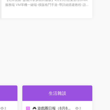
遊-帶詳細搭建教程-語音視頻教程-CDK授權管
服務端 VM單機一鍵端-橫版格鬥手遊-帶詳細搭建教程-語
理福利後台-安卓客戶端
音視頻教程-CDK授權管理福利後台-安卓客戶...
生活雜談
🎮 遊戲圈日報（8月8
2
2
1