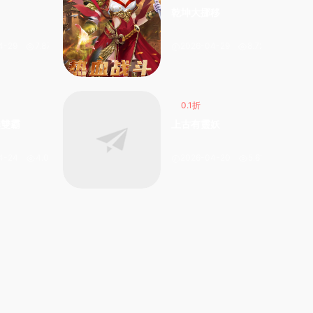
乾坤大挪移
4-29
7.87k
2026-04-29
8.72k
0.1折
無雙霸
上古有靈妖
4-24
4.05k
2026-04-20
5.61k