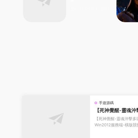
2026-04-04
218
手遊源碼
【死神覺醒-靈魂沖
收集整理Win201
【死神覺醒-靈魂沖擊多區
詳細搭建教程-GM
Win2012服務端-橫
安卓客戶端
值授權後台-熱更文件 教程