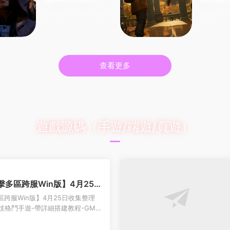
at 1 HYPERVISO
SOR
2026-04-04
255
2026-0
R
查看更多
遊戲源碼（手遊/端遊/頁遊）
擊多區跨服Win版】4月25日
2服務端-橫版競技格鬥手遊-帶
跨服Win版】4月25日收集整理
充值授權後台-熱更文件 教程-
版競技格鬥手遊-帶詳細搭建教程-GM充
-安卓客戶端 【...