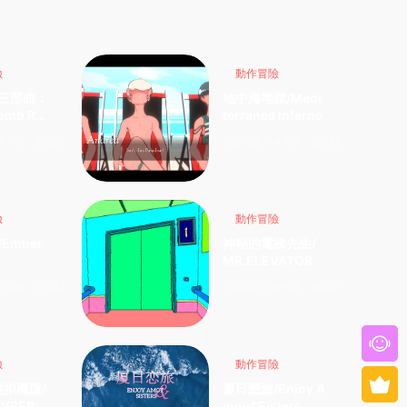
險
動作冒險
三部曲：
地中海地獄/Medi
mb Rai
terranea Inferno
 Remaste
4-05
236
2026-04-05
252
ring Lar
險
動作冒險
Ember
神秘的電梯先生/
MR.ELEVATOR
4-04
212
2026-04-04
248
險
動作冒險
虛拟機版/
廈日戀旅/Enjoy A
 HYPERVI
moy&Sisters