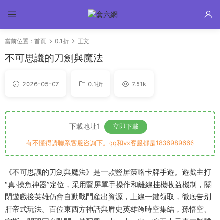
當前位置：
首頁
0.1折
正文
不可思議的刀劍與魔法
2026-05-07
0.1折
7.51k
下載地址1
立即下載
有不懂得請聯系客服咨詢下。qq和vx客服都是1836989666
《不可思議的刀劍與魔法》是一款豎屏策略卡牌手遊。遊戲主打
“真·摸魚神器”定位，采用豎屏單手操作和離線挂機收益機制，關
閉遊戲後英雄仍會自動戰鬥産出資源，上線一鍵領取，徹底告别
肝帝式玩法。百位東西方神話與曆史英雄跨時空集結，孫悟空、