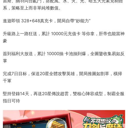
宙斯、關羽同台亂鬥，搭配風、水、火、光、暗五大元素克制體
系，策略至上而非單純堆數值。
進遊即領 328+648真充卡，開局自帶“鈔能力”
升級路上一路狂送，累計 10000元充值卡 等你拿，肝帝也能當神
豪
簽到福利大放送，累計 10000抽 卡池抽到爆，全圖鑒收集易如反
掌
完成7日目标，保送20星全體攻擊英雄，開局推圖如割草，橫掃
千軍
堅持登錄14天，再送20星傳說趙雲，雙核心陣容成型，制霸全服
指日可待