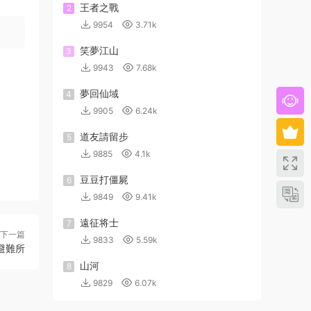
王者之戰
2
9954
3.71k
笑夢江山
3
9943
7.68k
夢回仙域
4
9905
6.24k
道友請留步
5
9885
4.1k
豆豆打僵屍
6
9849
9.41k
遠征将士
7
下一篇
9833
5.59k
神避難所
山河
8
9829
6.07k