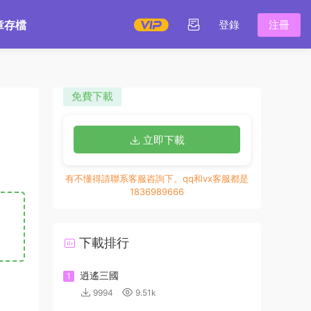
章存檔
登錄
注冊
免費下載
立即下載
有不懂得請聯系客服咨詢下。qq和vx客服都是
1836989666
下載排行
逍遙三國
1
9994
9.51k