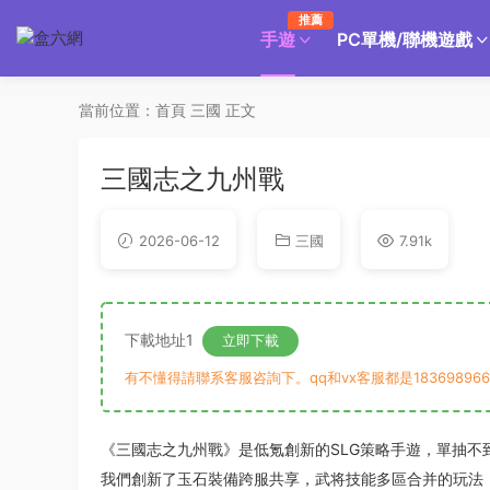
推薦
手遊
PC單機/聯機遊戲
當前位置：
首頁
三國
正文
三國志之九州戰
2026-06-12
三國
7.91k
下載地址1
立即下載
有不懂得請聯系客服咨詢下。qq和vx客服都是183698966
《三國志之九州戰》是低氪創新的SLG策略手遊，單抽不到
我們創新了玉石裝備跨服共享，武将技能多區合并的玩法