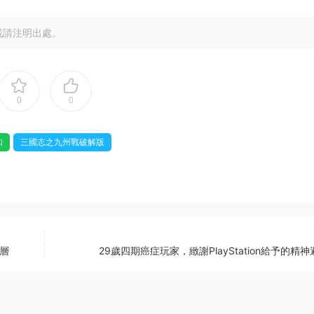
載請注明出處。
0
0
扣
三國志之九州戰破解版
層
29歲四期癌症玩家，緻謝PlayStation給予的精