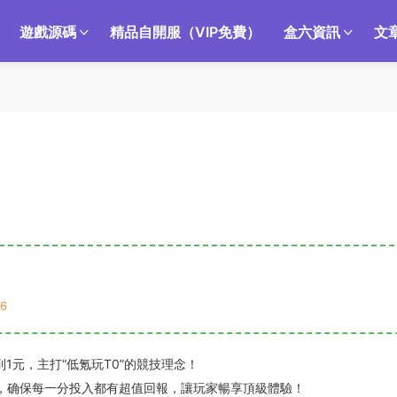
遊戲源碼
精品自開服（VIP免費）
盒六資訊
文
6
1元，主打“低氪玩T0”的競技理念！
，确保每一分投入都有超值回報，讓玩家暢享頂級體驗！