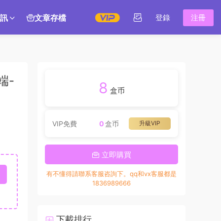
訊
文章存檔
登錄
注冊
端-
8
盒币
VIP免費
0
盒币
升級VIP
立即購買
有不懂得請聯系客服咨詢下。qq和vx客服都是
1836989666
下載排行