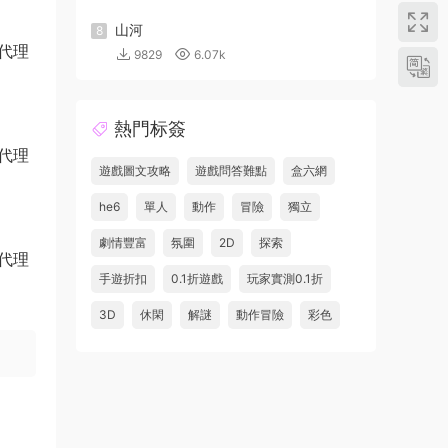
山河
8
9829
6.07k
熱門标簽
遊戲圖文攻略
遊戲問答難點
盒六網
he6
單人
動作
冒險
獨立
劇情豐富
氛圍
2D
探索
手遊折扣
0.1折遊戲
玩家實測0.1折
3D
休閑
解謎
動作冒險
彩色