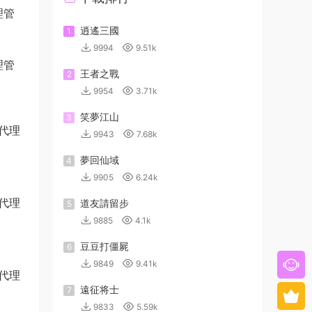
理管
逍遙三國
1
9994
9.51k
理管
王者之戰
2
9954
3.71k
笑夢江山
3
9943
7.68k
夢回仙域
4
9905
6.24k
道友請留步
5
9885
4.1k
豆豆打僵屍
6
9849
9.41k
遠征将士
7
9833
5.59k