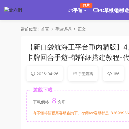
推薦
手遊
PC單機/聯機
當前位置：
首頁
手遊源碼
正文
【新口袋航海王平台币内購版】4月2
卡牌回合手遊-帶詳細搭建教程-代
2026-04-26
手遊源碼
186
遊戲下載
8
下載價格
盒币
有不懂得請聯系客服咨詢下。qq和vx客服都是183698966