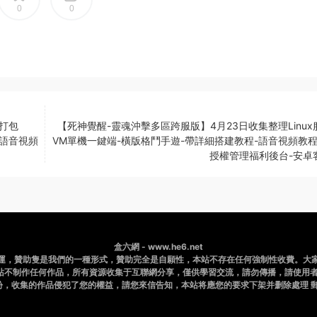
0
0
集打包
【死神覺醒-靈魂沖擊多區跨服版】4月23日收集整理Linux
-語音視頻
VM單機一鍵端-橫版格鬥手遊-帶詳細搭建教程-語音視頻教程-
授權管理福利後台-安卓
盒六網 - www.he6.net
運，贊助隻是我們的一種形式，贊助完全是自願性，本站不存在任何強制性收費。大
站不制作任何作品，所有資源收集于互聯網分享，僅供學習交流，請勿傳播，請使用者
，收集的作品侵犯了您的權益，請您來信告知，本站将應您的要求下架并删除處理 郵件：b