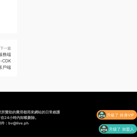
下一篇
服務端
CDK
客戶端
家所贊助的費用都用來網站的日常維護
升級了 終身VIP
在24小時内卸載删除。
v@live.ph
升级了 加盟人