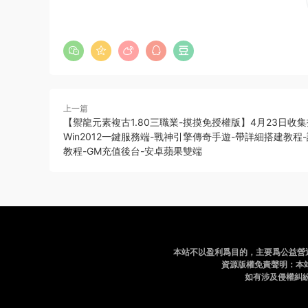
上一篇
【禦龍元素複古1.80三職業-摸摸免授權版】4月23日收
Win2012一鍵服務端-戰神引擎傳奇手遊-帶詳細搭建教程
教程-GM充值後台-安卓蘋果雙端
本站不以盈利爲目的，主要爲公益營
資源版權免責聲明：本
如有涉及侵權糾紛