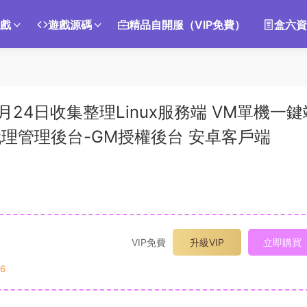
遊戲
遊戲源碼
精品自開服（VIP免費）
盒六資
4日收集整理Linux服務端 VM單機一鍵
理管理後台-GM授權後台 安卓客戶端
VIP免費
升級VIP
立即購買
6