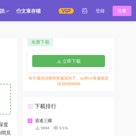
訊
文章存檔
登錄
注冊
免費下載
立即下載
有不懂得請聯系客服咨詢下。qq和vx客服都是
1836989666
下載排行
逍遙三國
1
深度
9994
9.51k
時間見