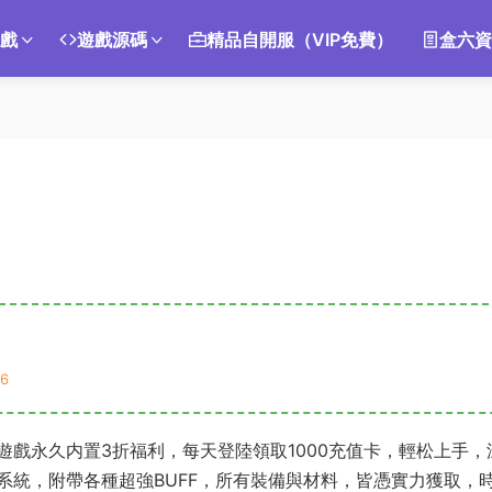
遊戲
遊戲源碼
精品自開服（VIP免費）
盒六資
6
戲永久内置3折福利，每天登陸領取1000充值卡，輕松上手，
系統，附帶各種超強BUFF，所有裝備與材料，皆憑實力獲取，