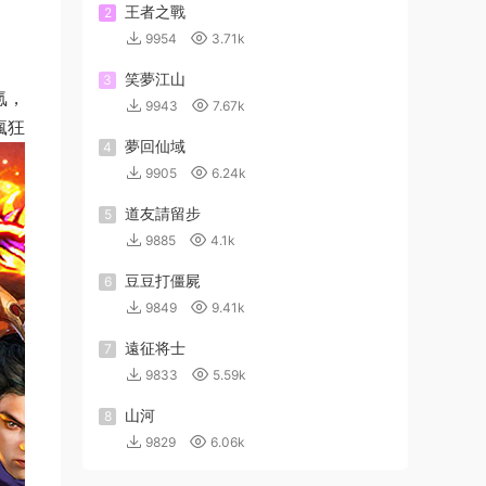
王者之戰
2
9954
3.71k
笑夢江山
3
氪，
9943
7.67k
瘋狂
夢回仙域
4
9905
6.24k
道友請留步
5
9885
4.1k
豆豆打僵屍
6
9849
9.41k
遠征将士
7
9833
5.59k
山河
8
9829
6.06k