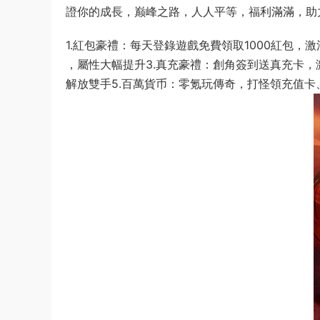
證你的成長，巅峰之路，人人平等，福利滿滿，助
1.紅包豪禮：每天登錄遊戲免費領取1000紅包，
，屬性大幅提升3.真充豪禮：創角簽到送真充卡，
解放雙手5.百萬貨币：零氪玩傳奇，打怪領充值卡