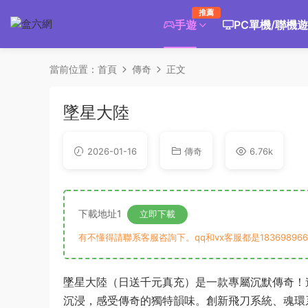
推薦
手遊
PC單機/聯機
當前位置：
首頁
傳奇
正文
墜星大陸
2026-01-16
傳奇
6.76k
下載地址1
立即下載
有不懂得請聯系客服咨詢下。qq和vx客服都是183698966
墜星大陸（日送千元真充）是一款專屬沉默傳奇！遊
沉浸，感受傳奇的獨特韻味。創新飛刀系統、魂環