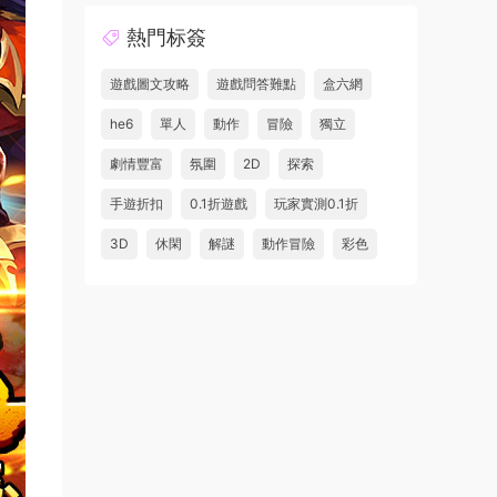
熱門标簽
遊戲圖文攻略
遊戲問答難點
盒六網
he6
單人
動作
冒險
獨立
劇情豐富
氛圍
2D
探索
手遊折扣
0.1折遊戲
玩家實測0.1折
3D
休閑
解謎
動作冒險
彩色