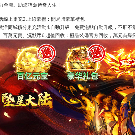
力全開。助您譜寫傳奇人生！
激活線上累充2.上線豪禮：開局贈豪華禮包
激活商城積分累充活動4.自動升級：免費泡點自動升級，不肝不
、百萬元寶、沉默币6.超值回收：極品裝備官方回收，萬元首爆