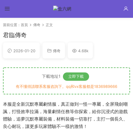
當前位置：
首頁
傳奇
正文
君臨傳奇
2026-01-20
傳奇
4.68k
下載地址1
立即下載
有不懂得請聯系客服咨詢下。qq和vx客服都是1836989666
本服是全新沉默專屬劇情服，真正做到一怪一專屬，全屏飛劍嘲
諷，打怪效率拉滿，海量劇情任務等你探索，給你沉浸式的遊戲
體驗，追夢沉默專屬裝備，材料裝備一切靠打，主打一個長久、
良心耐玩，讓更多玩家體驗不一樣的激情！