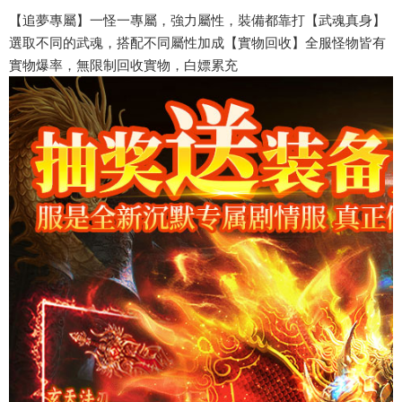
【追夢專屬】一怪一專屬，強力屬性，裝備都靠打【武魂真身】
選取不同的武魂，搭配不同屬性加成【實物回收】全服怪物皆有
實物爆率，無限制回收實物，白嫖累充