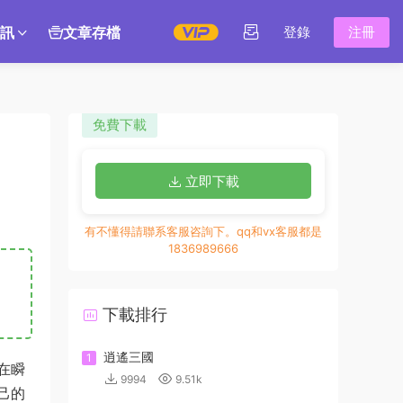
訊
文章存檔
登錄
注冊
免費下載
立即下載
有不懂得請聯系客服咨詢下。qq和vx客服都是
1836989666
下載排行
逍遙三國
1
在瞬
9994
9.51k
己的