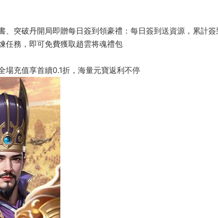
書、突破丹開局即贈每日簽到領豪禮：每日簽到送資源，累計簽
煉任務，即可免費獲取趙雲将魂禮包
場充值享首續0.1折，海量元寶返利不停