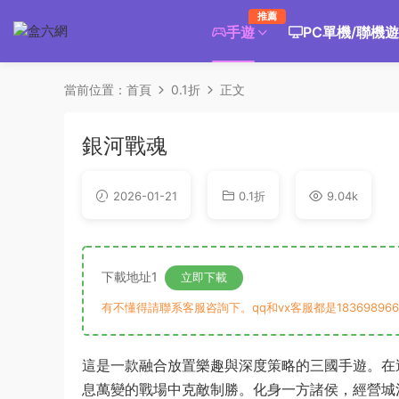
推薦
手遊
PC單機/聯機
當前位置：
首頁
0.1折
正文
銀河戰魂
2026-01-21
0.1折
9.04k
下載地址1
立即下載
有不懂得請聯系客服咨詢下。qq和vx客服都是183698966
這是一款融合放置樂趣與深度策略的三國手遊。在
息萬變的戰場中克敵制勝。化身一方諸侯，經營城