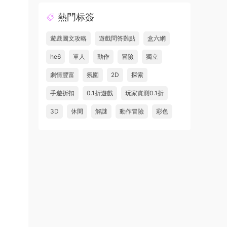
熱門标簽
遊戲圖文攻略
遊戲問答難點
盒六網
he6
單人
動作
冒險
獨立
劇情豐富
氛圍
2D
探索
手遊折扣
0.1折遊戲
玩家實測0.1折
3D
休閑
解謎
動作冒險
彩色