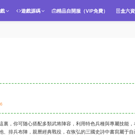
遊戲
遊戲源碼
精品自開服（VIP免費）
盒六資
6
這裏，你可随心搭配多類武将陣容，利用特色兵種與專屬技能，
池、排兵布陣，親曆經典戰役，在恢弘的三國史詩中書寫屬于自