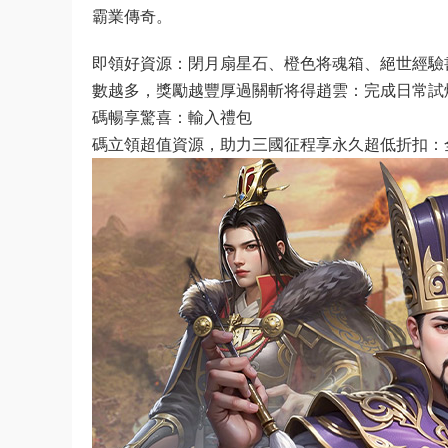
霸業傳奇。
即領好資源：閉月扇星石、橙色将魂箱、絕世經驗
數越多，獎勵越豐厚過關斬将得趙雲：完成日常試
碼暢享驚喜：輸入禮包
碼立領超值資源，助力三國征程享永久超低折扣：全