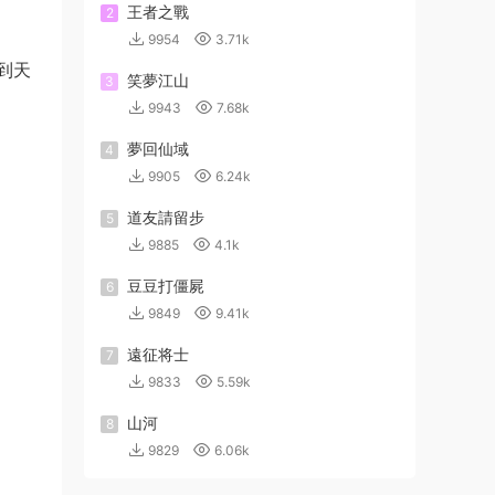
王者之戰
2
9954
3.71k
到天
笑夢江山
3
9943
7.68k
夢回仙域
4
9905
6.24k
道友請留步
5
9885
4.1k
豆豆打僵屍
6
9849
9.41k
遠征将士
7
9833
5.59k
山河
8
9829
6.06k