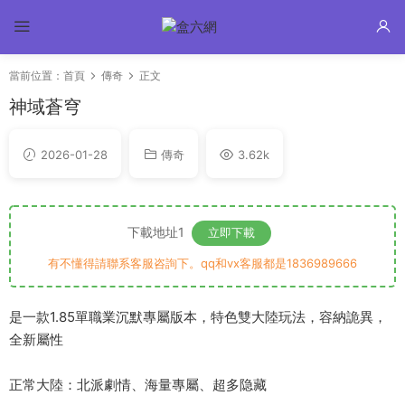
當前位置：
首頁
傳奇
正文
神域蒼穹
2026-01-28
傳奇
3.62k
下載地址1
立即下載
有不懂得請聯系客服咨詢下。qq和vx客服都是1836989666
是一款1.85單職業沉默專屬版本，特色雙大陸玩法，容納詭異，
全新屬性
正常大陸：北派劇情、海量專屬、超多隐藏