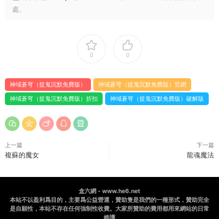
處。
0
0
神域蒼穹（捉鬼沉默免費版）
神域蒼穹（捉鬼沉默免費版）官網
神域蒼穹（捉鬼沉默免費版）折扣
神域蒼穹（捉鬼沉默免費版）破解版
上一篇
下一篇
複蘇的魔女
龍魂魔法
盒六網 - www.he6.net
本站不以盈利爲目的，主要爲公益營運，贊助隻是我們的一種形式，贊助完全
是自願性，本站不存在任何強制性收費。大家所贊助的費用都用來網站的日常
維護