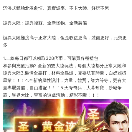
沉浸式體驗北派劇情、真實爆率、不卡大陸、好玩不累
詭異大陸：詭異複蘇、全新怪物、全新裝備
詭異大陸難度高于正常大陸，但是收益更高，裝備更好，元寶更
多
1.上線每日都可以領取328代币，可購買各種禮包
和參與充值活動2.全新的雙大陸玩法，每個大陸都分正常大陸和
詭異大陸3.裝備全靠打，材料全靠爆，隻要坑花時間，白嫖照樣
畢業！！！4.全新的屬性設計，力量，體質，智力等等，更有大
量專屬裝備，自由搭配！！！5.天降奇兵，大幕奪寶，沙城争
霸，異界大比，豐富的遊戲活動，精彩不斷！！！