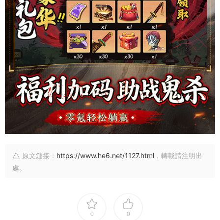
原文鏈接：
https://www.he6.net/1127.html
，轉載請注明出
處。
0
0