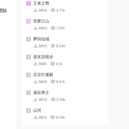
王者之戰
2
體驗
9954
3.71k
笑夢江山
3
9943
7.67k
夢回仙域
4
9905
6.24k
道友請留步
5
9885
4.1k
豆豆打僵屍
6
9849
9.41k
遠征将士
7
9833
5.59k
山河
8
9829
6.06k