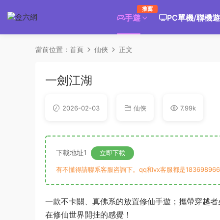
推薦
手遊
PC單機/聯機
當前位置：
首頁
仙俠
正文
一劍江湖
2026-02-03
仙俠
7.99k
下載地址1
立即下載
有不懂得請聯系客服咨詢下。qq和vx客服都是183698966
一款不卡關、真佛系的放置修仙手遊；攜帶穿越者
在修仙世界開挂的感覺！