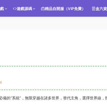
遊戲
遊戲源碼
精品自開服（VIP免費）
盒六資
6
必備的“系統”，無限穿越在諸多世界，替代主角，選擇世界線，