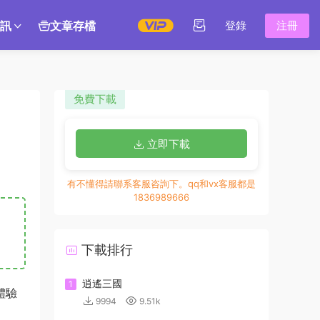
訊
文章存檔
登錄
注冊
免費下載
立即下載
有不懂得請聯系客服咨詢下。qq和vx客服都是
1836989666
下載排行
逍遙三國
1
體驗
9994
9.51k