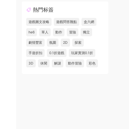
熱門标簽
遊戲圖文攻略
遊戲問答難點
盒六網
he6
單人
動作
冒險
獨立
劇情豐富
氛圍
2D
探索
手遊折扣
0.1折遊戲
玩家實測0.1折
3D
休閑
解謎
動作冒險
彩色