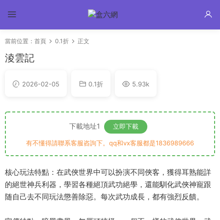
當前位置：
首頁
0.1折
正文
淩雲記
2026-02-05
0.1折
5.93k
下載地址1
立即下載
有不懂得請聯系客服咨詢下。qq和vx客服都是1836989666
核心玩法特點：在武俠世界中可以扮演不同俠客，獲得耳熟能詳
的絕世神兵利器，學習各種絕頂武功絕學，還能馴化武俠神寵跟
随自己去不同玩法懲善除惡。每次武功成長，都有強烈反饋。