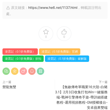
原文鏈接：
https://www.he6.net/1137.html
，轉載請注明出
處。
0
0
淩雲記（0.1折免費版）
淩雲記（0.1折免費版）官網
淩雲記（0.1折免費版）折扣
淩雲記（0.1折免費版）破解版
上一篇
下一篇
禦龍無雙
【無赦傳奇單職業16大陸-白豬
3.1】2月3日收集打包Win一鍵服務
端-戰神引擎傳奇手遊-帶詳細搭建
教程-通用視頻教程-GM授權後台-
安卓蘋果雙端