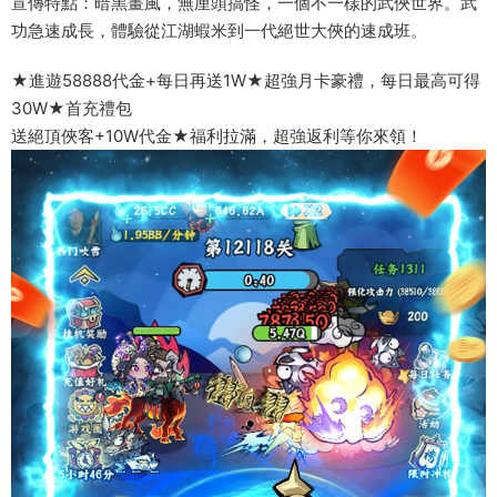
宣傳特點：暗黑畫風，無厘頭搞怪，一個不一樣的武俠世界。武
功急速成長，體驗從江湖蝦米到一代絕世大俠的速成班。
★進遊58888代金+每日再送1W★超強月卡豪禮，每日最高可得
30W★首充禮包
送絕頂俠客+10W代金★福利拉滿，超強返利等你來領！