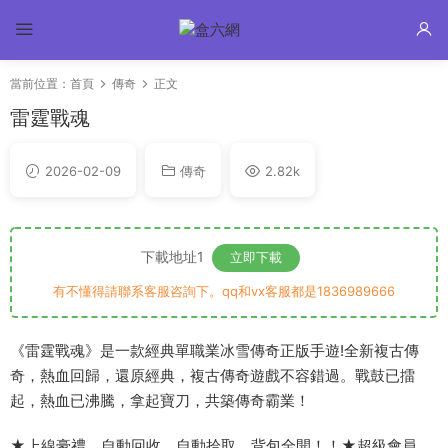
當前位置：
首頁
傳奇
正文
雷霆戰魂
2026-02-09
傳奇
2.82k
下載地址1
立即下載
有不懂得請聯系客服咨詢下。qq和vx客服都是1836989666
《雷霆戰魂》是一款經典單職業冰雪傳奇正版手遊!全新複古傳
奇，熱血回歸，還原經典，複古傳奇遊戲不容錯過。戰鼓已擂
起，熱血已沸騰，拿起寶刀，共築傳奇霸業！
★上線豪禮，自動回收、自動拾取、背包全開！！★超級會員，