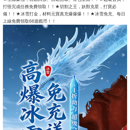
打怪完成任務免費領取！！★切割之王，妖獸克星，打寶必
備！！★冰雪打金，材料元寶真充爆爆爆！！★冰雪免充、每日
上線免費領取66遊戲币！！