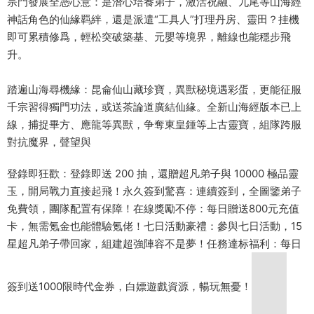
宗門發展全憑心意：是潛心培養弟子，激活祝融、九尾等山海經
神話角色的仙緣羁絆，還是派遣“工具人”打理丹房、靈田？挂機
即可累積修爲，輕松突破築基、元嬰等境界，離線也能穩步飛
升。​
踏遍山海尋機緣：昆侖仙山藏珍寶，異獸秘境遇彩蛋，更能征服
千宗習得獨門功法，或送茶論道廣結仙緣。全新山海經版本已上
線，捕捉畢方、應龍等異獸，争奪東皇鍾等上古靈寶，組隊跨服
對抗魔界，聲望與
登錄即狂歡：登錄即送 200 抽，還贈超凡弟子與 10000 極品靈
玉，開局戰力直接起飛！永久簽到驚喜：連續簽到，全圖鑒弟子
免費領，團隊配置有保障！在線獎勵不停：每日贈送800元充值
卡，無需氪金也能體驗氪佬！七日活動豪禮：參與七日活動，15
星超凡弟子帶回家，組建超強陣容不是夢！任務達标福利：每日
簽到送1000限時代金券，白嫖遊戲資源，暢玩無憂！