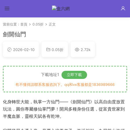
當前位置：
首頁
0.05折
正文
劍開仙門
2026-02-10
0.05折
2.72k
下載地址1
立即下載
有不懂得請聯系客服咨詢下。qq和vx客服都是1836989666
化身轉世大能，執掌一方仙門——《劍開仙門》以高自由度放置
玩法，圓你專屬修仙掌門夢！開局多種身份任選，從富貴世家到
半魔血脈，靈根天賦各有乾坤。​