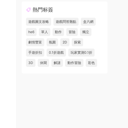
熱門标簽
遊戲圖文攻略
遊戲問答難點
盒六網
he6
單人
動作
冒險
獨立
劇情豐富
氛圍
2D
探索
手遊折扣
0.1折遊戲
玩家實測0.1折
3D
休閑
解謎
動作冒險
彩色