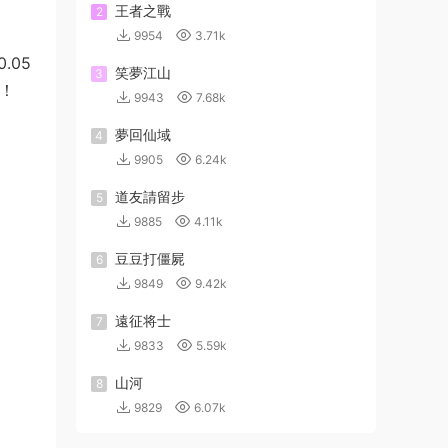
王者之戰
2
9954
3.71k
.05
笑夢江山
3
！
9943
7.68k
夢回仙域
4
9905
6.24k
道友請留步
5
9885
4.11k
豆豆打僵屍
6
9849
9.42k
遠征将士
7
9833
5.59k
山河
8
9829
6.07k