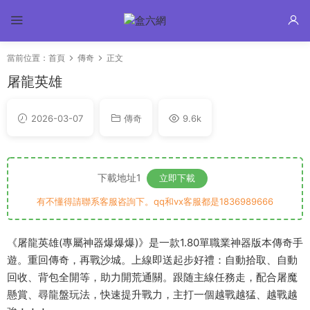
當前位置：
首頁
傳奇
正文
屠龍英雄
2026-03-07
傳奇
9.6k
下載地址1
立即下載
有不懂得請聯系客服咨詢下。qq和vx客服都是1836989666
《屠龍英雄(專屬神器爆爆爆)》是一款1.80單職業神器版本傳奇手
遊。重回傳奇，再戰沙城。上線即送起步好禮：自動拾取、自動
回收、背包全開等，助力開荒通關。跟随主線任務走，配合屠魔
懸賞、尋龍盤玩法，快速提升戰力，主打一個越戰越猛、越戰越