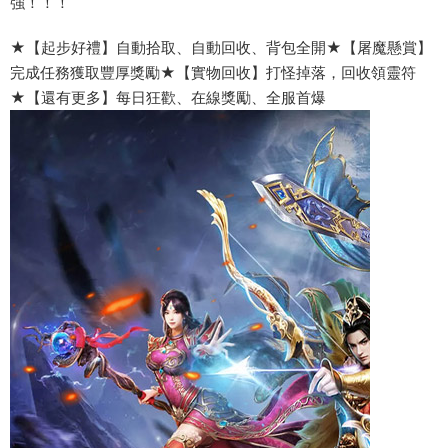
強！！！
★【起步好禮】自動拾取、自動回收、背包全開★【屠魔懸賞】
完成任務獲取豐厚獎勵★【實物回收】打怪掉落，回收領靈符
★【還有更多】每日狂歡、在線獎勵、全服首爆