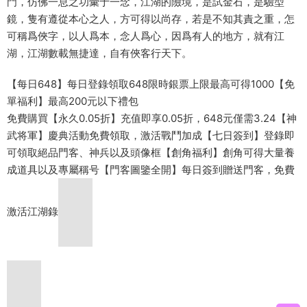
門，仿佛一息之功彙于一念，江湖的險境，是試金石，是驗型
鏡，隻有遵從本心之人，方可得以尚存，若是不知其責之重，怎
可稱爲俠字，以人爲本，念人爲心，因爲有人的地方，就有江
湖，江湖數載無捷達，自有俠客行天下。
【每日648】每日登錄領取648限時銀票上限最高可得1000【免
單福利】最高200元以下禮包
免費購買【永久0.05折】充值即享0.05折，648元僅需3.24【神
武将軍】慶典活動免費領取，激活戰鬥加成【七日簽到】登錄即
可領取絕品門客、神兵以及頭像框【創角福利】創角可得大量養
成道具以及專屬稱号【門客圖鑒全開】每日簽到贈送門客，免費
激活江湖錄