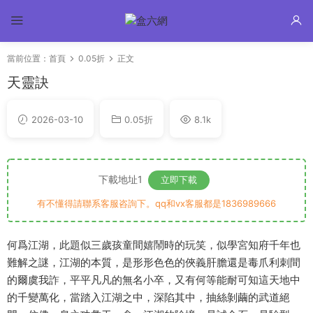
當前位置：
首頁
0.05折
正文
天靈訣
2026-03-10
0.05折
8.1k
下載地址1
立即下載
有不懂得請聯系客服咨詢下。qq和vx客服都是1836989666
何爲江湖，此題似三歲孩童間嬉鬧時的玩笑，似學宮知府千年也
難解之謎，江湖的本質，是形形色色的俠義肝膽還是毒爪利刺間
的爾虞我詐，平平凡凡的無名小卒，又有何等能耐可知這天地中
的千變萬化，當踏入江湖之中，深陷其中，抽絲剝繭的武道絕