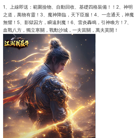
1、上線即送：範圍撿物、自動回收、基礎四格裝備！！2、神明
之道，萬物有靈！3、魔神降臨，天下臣服！4、一念通天，神魔
無懼！5、影獄囚方，瞬遠刹魔！6、雷炎轟鳴，引神喚方！7、
血戰八方，獨立寒關，戰勳沙城，一夫當關，萬夫莫開！