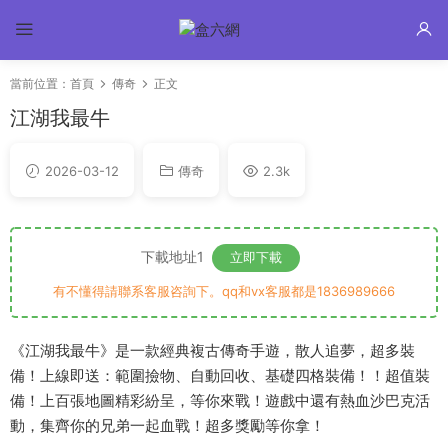
當前位置：
首頁
傳奇
正文
江湖我最牛
2026-03-12
傳奇
2.3k
下載地址1
立即下載
有不懂得請聯系客服咨詢下。qq和vx客服都是1836989666
《江湖我最牛》是一款經典複古傳奇手遊，散人追夢，超多裝
備！上線即送：範圍撿物、自動回收、基礎四格裝備！！超值裝
備！上百張地圖精彩紛呈，等你來戰！遊戲中還有熱血沙巴克活
動，集齊你的兄弟一起血戰！超多獎勵等你拿！