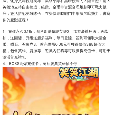
法。化身艾澤拉斯英雄，集結小隊在黑暗侵襲的大陸冒險！龐大
英雄池支持自由養成，綠鑽、金币等資源合理規劃即可戰力飙
升；靈活搭配英雄隊伍，在爽快即時戰鬥中擊潰黑暗勢力，書寫
你的魔獸征程！
1、充值永久0.1折，創角即送傳說英雄2、進遊豪禮狂送，送萬
抽，送圖鑒，升級送超多福利，每日登陸、簽到可領取大量金
币、鑽石、召喚券3、首充僅需0.06元可獲得價值388超值大
禮，包含英雄、資源等，遊戲内任務等可以獲得充值卡，可用于
激活首充禮包
4、BOSS高爆充值卡，萬抽慶典英雄抽不停