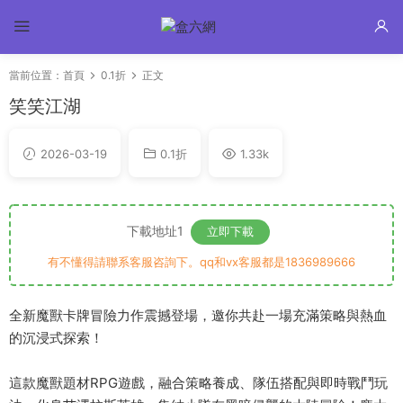
當前位置：
首頁
0.1折
正文
笑笑江湖
2026-03-19
0.1折
1.33k
下載地址1
立即下載
有不懂得請聯系客服咨詢下。qq和vx客服都是1836989666
全新魔獸卡牌冒險力作震撼登場，邀你共赴一場充滿策略與熱血
的沉浸式探索！
這款魔獸題材RPG遊戲，融合策略養成、隊伍搭配與即時戰鬥玩