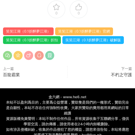
0
0
笑笑江湖（0.1折醉夢江湖）
笑笑江湖（0.1折醉夢江湖）官網
笑笑江湖（0.1折醉夢江湖）折扣
笑笑江湖（0.1折醉夢江湖）破解版
上一篇
下一篇
百龍霸業
不朽之守護
盒六網 - www.he6.net
本站不以盈利爲目的，主要爲公益營運，贊助隻是我們的一種形式，贊助完全
是自願性，本站不存在任何強制性收費。大家所贊助的費用都用來網站的日常
維護
資源版權免責聲明：本站不制作任何作品，所有資源收集于互聯網分享，僅供
學習交流，請勿傳播，請使用者在24小時内卸載删除。
如有涉及侵權糾紛，收集的作品侵犯了您的權益，請您來信告知，本站将應您
的要求下架并删除處理 郵件：bv@live.ph