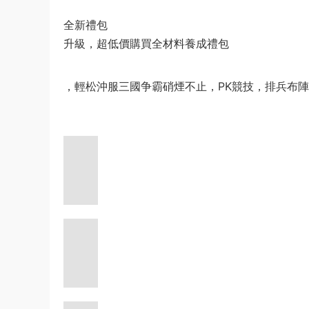
全新禮包
升級，超低價購買全材料養成禮包
，輕松沖服三國争霸硝煙不止，PK競技，排兵布