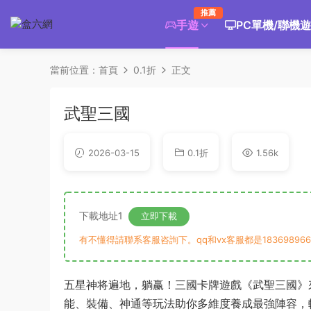
推薦
手遊
PC單機/聯機
當前位置：
首頁
0.1折
正文
武聖三國
2026-03-15
0.1折
1.56k
下載地址1
立即下載
有不懂得請聯系客服咨詢下。qq和vx客服都是183698966
五星神将遍地，躺赢！三國卡牌遊戲《武聖三國》
能、裝備、神通等玩法助你多維度養成最強陣容，