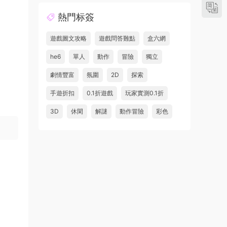
熱門标簽
遊戲圖文攻略
遊戲問答難點
盒六網
he6
單人
動作
冒險
獨立
劇情豐富
氛圍
2D
探索
手遊折扣
0.1折遊戲
玩家實測0.1折
3D
休閑
解謎
動作冒險
彩色