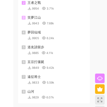
王者之戰
2
9954
3.71k
笑夢江山
3
9943
7.68k
夢回仙域
4
9905
6.24k
道友請留步
5
9885
4.11k
豆豆打僵屍
6
9849
9.42k
遠征将士
7
9833
5.59k
山河
8
9829
6.07k