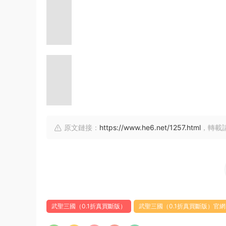
原文鏈接：
https://www.he6.net/1257.html
，轉載
武聖三國（0.1折真買斷版）
武聖三國（0.1折真買斷版）官網