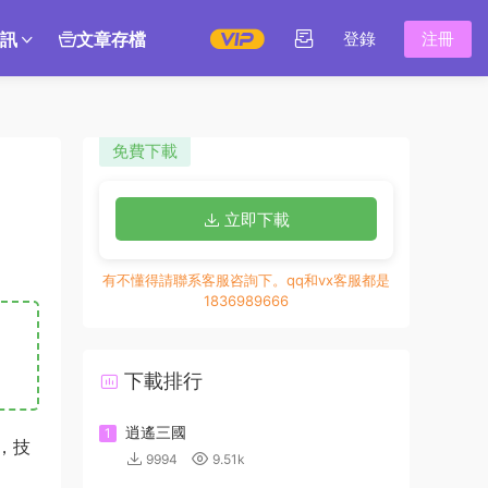
訊
文章存檔
登錄
注冊
免費下載
立即下載
有不懂得請聯系客服咨詢下。qq和vx客服都是
1836989666
下載排行
逍遙三國
1
，技
9994
9.51k