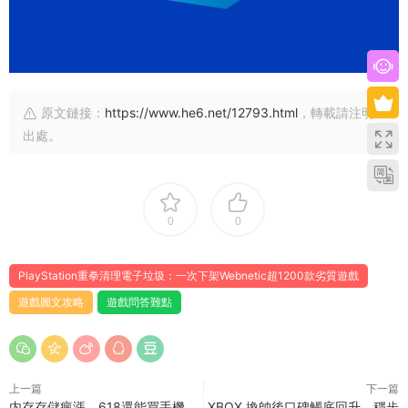
原文鏈接：
https://www.he6.net/12793.html
，轉載請注明
出處。
0
0
PlayStation重拳清理電子垃圾：一次下架Webnetic超1200款劣質遊戲
遊戲圖文攻略
遊戲問答難點
上一篇
下一篇
内存存儲瘋漲，618還能買手機
XBOX 換帥後口碑觸底回升，穩步