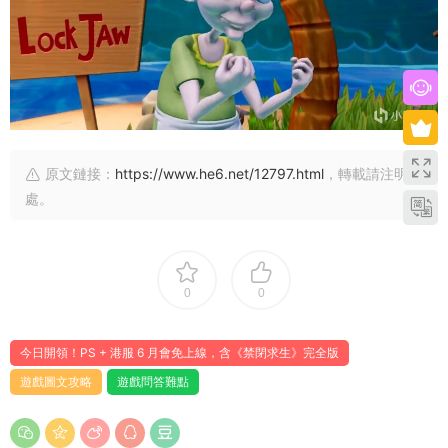
原文鏈接：
https://www.he6.net/12797.html
，轉載請注明出
處。
0
0
今日開領！PS + 港服 6 月會免上線，含《禁閉求生》完全版
遊戲圖文攻略
遊戲問答難點