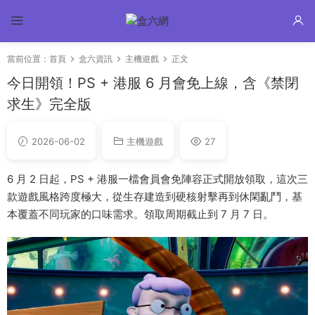
當前位置：
首頁
盒六資訊
主機遊戲
正文
今日開領！PS + 港服 6 月會免上線，含《禁閉
求生》完全版
2026-06-02
主機遊戲
27
6 月 2 日起，PS + 港服一檔會員會免陣容正式開放領取，這次三
款遊戲風格跨度極大，從生存建造到硬核射擊再到休閑亂鬥，基
本覆蓋不同玩家的口味需求。領取周期截止到 7 月 7 日。