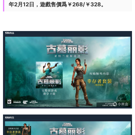
年2月12日，遊戲售價爲￥268/￥328。