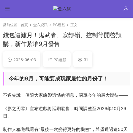
當前位置：
首頁
盒六資訊
PC遊戲
正文
錢包遭難月！鬼武者、寂靜嶺、控制等開啓預
購，新作紮堆9月發售
2026-06-03
PC遊戲
31
今年的9月，可能要成玩家最忙的月份了！
不過先說一個讓大家略帶遺憾的消息，國單今年的最大期待——
《影之刃零》宣布遊戲将延期發售，時間調整至2026年10月29
日。
制作人稱遊戲還有“最後一次變得更好的機會”，希望通過這50天