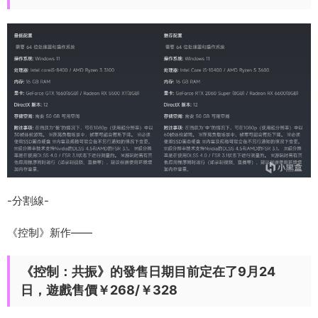
-分割線-
《控制》新作——
《控制：共振》的發售日期目前定在了9月24
日，遊戲售價￥268/￥328