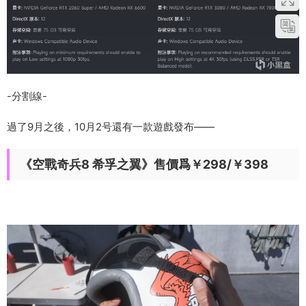
-分割線-
過了9月之後，10月2号還有一款遊戲發布——
《空戰奇兵8 希孚之翼》售價爲￥298/￥398