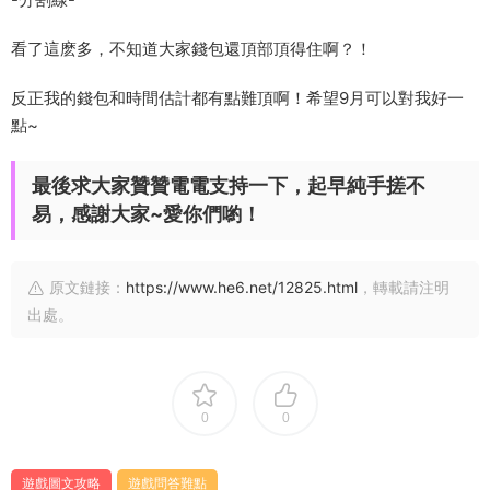
看了這麽多，不知道大家錢包還頂部頂得住啊？！
反正我的錢包和時間估計都有點難頂啊！希望9月可以對我好一
點~
最後求大家贊贊電電支持一下，起早純手搓不
易，感謝大家~愛你們喲！
原文鏈接：
https://www.he6.net/12825.html
，轉載請注明
出處。
0
0
遊戲圖文攻略
遊戲問答難點