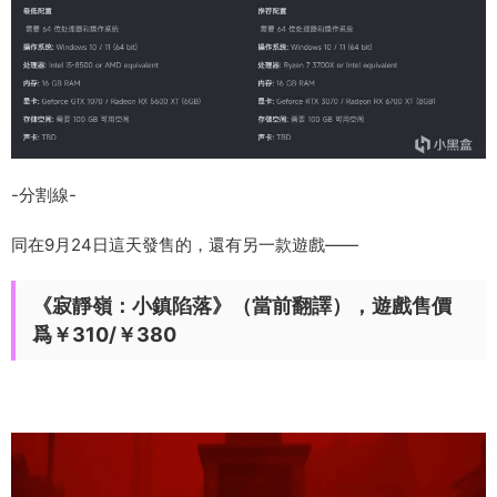
-分割線-
同在9月24日這天發售的，還有另一款遊戲——
《寂靜嶺：小鎮陷落》（當前翻譯），遊戲售價
爲￥310/￥380