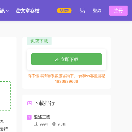
訊
文章存檔
登錄
注冊
免費下載
立即下載
有不懂得請聯系客服咨詢下。qq和vx客服都是
1836989666
下載排行
逍遙三國
1
玩
9994
9.51k
技特