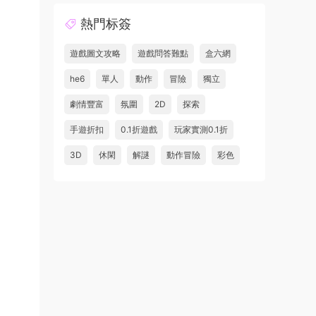
熱門标簽
遊戲圖文攻略
遊戲問答難點
盒六網
he6
單人
動作
冒險
獨立
劇情豐富
氛圍
2D
探索
手遊折扣
0.1折遊戲
玩家實測0.1折
3D
休閑
解謎
動作冒險
彩色