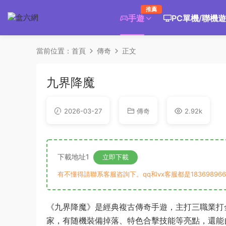
推薦
手遊
PC單機/聯機
當前位置：
首頁
傳奇
正文
九界降魔
2026-03-27
傳奇
2.92k
下載地址1
立即下載
有不懂得請聯系客服咨詢下。qq和vx客服都是183698966
《九界降魔》是經典複古傳奇手遊，主打三職業打
家，有随機裝備掉落、特色合擊技能等亮點，還能