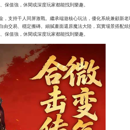
穩、保值強，休閑或深度玩家都能找到樂趣。
金，支持千人同屏激戰。繼承端遊核心玩法，優化系統兼顧新老
自由交易、穩定搬磚。細膩畫面還原魔法大陸，寫實場景搭配炫
穩、保值強，休閑或深度玩家都能找到樂趣。