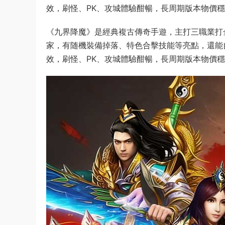
效，刷怪、PK、攻城體驗酣暢，長周期版本物價
《九界降魔》是經典複古傳奇手遊，主打三職業打
家，有随機裝備掉落、特色合擊技能等亮點，還能
效，刷怪、PK、攻城體驗酣暢，長周期版本物價