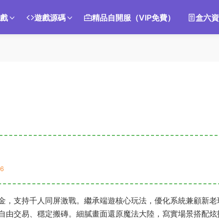
遊戲
遊戲源碼
精品自開服（VIP免費）
盒六資
6
金，支持千人同屏激戰。繼承端遊核心玩法，優化系統兼顧新老
自由交易、穩定搬磚。細膩畫面還原魔法大陸，寫實場景搭配炫