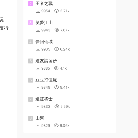
王者之戰
2
9954
3.71k
玩
笑夢江山
3
技特
9943
7.67k
夢回仙域
4
9905
6.24k
道友請留步
5
9885
4.1k
豆豆打僵屍
6
9849
9.41k
遠征将士
7
9833
5.59k
山河
8
9829
6.06k