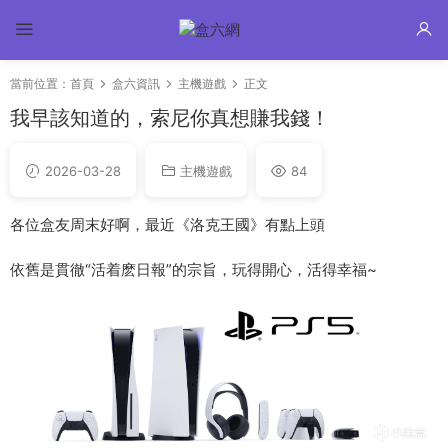
當前位置：
首頁
盒六資訊
主機遊戲
正文
我早該知道的，索尼你真想賺我錢！
2026-03-28
主機遊戲
84
各位盒友周末好啊，最近《洛克王國》有點上頭
依舊是貫徹“活着麽日報”的宗旨，玩得開心，活得幸福~