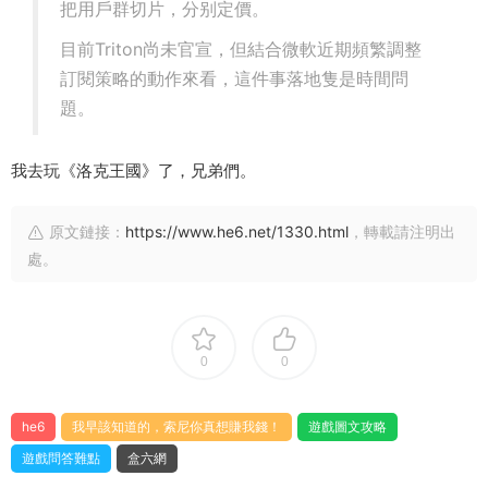
把用戶群切片，分别定價。
目前Triton尚未官宣，但結合微軟近期頻繁調整
訂閱策略的動作來看，這件事落地隻是時間問
題。
我去玩《洛克王國》了，兄弟們。
原文鏈接：
https://www.he6.net/1330.html
，轉載請注明出
處。
0
0
he6
我早該知道的，索尼你真想賺我錢！
遊戲圖文攻略
遊戲問答難點
盒六網