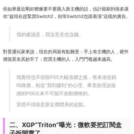
你如果最近剛好猶豫要不要購入新主機的話，估計能刷到很多讓
你“趁現在趕緊買Switch2，别等Switch2也跟着漲”這樣的廣告。
我的建議是，我沒意見也沒錢。
對普通玩家來說，現在的局面有點難受：手上有主機的人，硬件
價值莫名其妙升了；想買主機的人，入門門檻越來越高。
我覺得也不排除PS5大幅漲價之後，将來借促銷
時降價，制造“買到賺到”的心理。畢竟按理說後
續的PS6出來不可能不改動價格的。
當然不排除是新定價體系的起點。
二、XGP“Triton”曝光：微軟要把訂閱盒
子拆開賣了