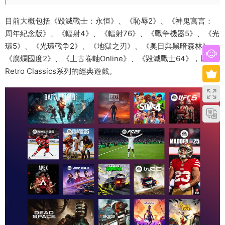
目前大概包括《毀滅戰士：永恒》、《恥辱2》、《神鬼寓言：
周年紀念版》、《輻射4》、《輻射76》、《戰争機器5》、《光
環5》、《光環戰争2》、《地獄之刃》、《奧日與黑暗森林》、
《腐爛國度2》、《上古卷軸Online》、《毀滅戰士64》，以及
Retro Classics系列的經典遊戲。