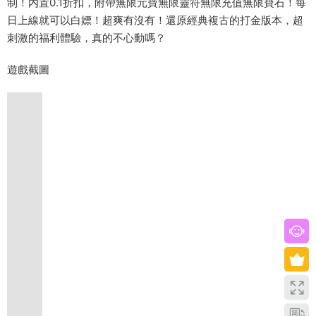
制！内置0.1折扣，附帶無限元寶無限靈符無限充值無限寶石！每
日上線就可以白嫖！超爽有沒有！還原經典複古的打金版本，超
刺激的福利體驗，真的不心動嗎？
遊戲截圖