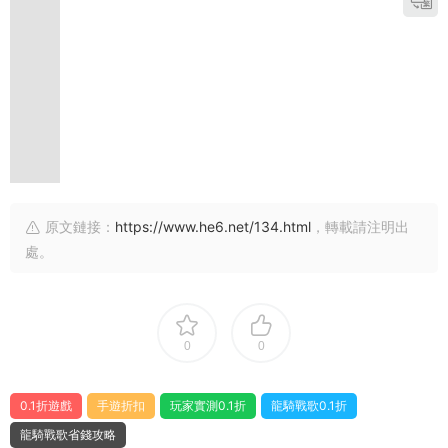
原文鏈接：
https://www.he6.net/134.html
，轉載請注明出
處。
0
0
0.1折遊戲
手遊折扣
玩家實測0.1折
龍騎戰歌0.1折
龍騎戰歌省錢攻略