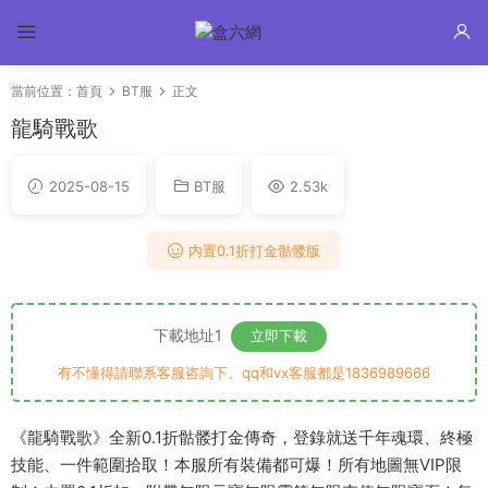
當前位置：
首頁
BT服
正文
龍騎戰歌
2025-08-15
BT服
2.53k
内置0.1折打金骷髅版
下載地址1
立即下載
有不懂得請聯系客服咨詢下。qq和vx客服都是1836989666
《龍騎戰歌》全新0.1折骷髅打金傳奇，登錄就送千年魂環、終極
技能、一件範圍拾取！本服所有裝備都可爆！所有地圖無VIP限