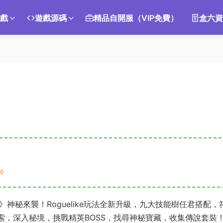
遊戲
遊戲源碼
精品自開服（VIP免費）
盒六資
6
》神秘來襲！Roguelike玩法全新升級，九大技能樹任君搭配，
索，深入秘境，挑戰精英BOSS，找尋神秘寶藏，收集傳說套裝