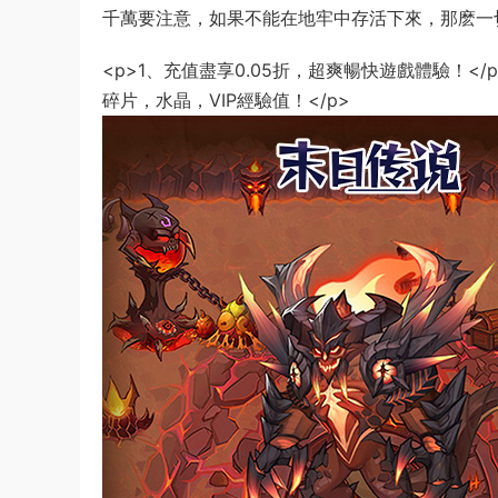
千萬要注意，如果不能在地牢中存活下來，那麽一
<p>1、充值盡享0.05折，超爽暢快遊戲體驗！</
碎片，水晶，VIP經驗值！</p>