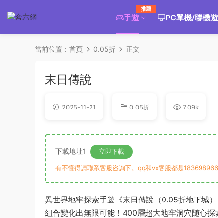
推薦
手遊
PC單機/聯機
當前位置：
首頁
0.05折
正文
末日傳說
2025-11-21
0.05折
7.09k
下載地址1
立即下載
有不懂得請聯系客服咨詢下。qq和vx客服都是183698966
異世界地牢探索手遊《末日傳說（0.05折地下城）
組合變化出無限可能！400層超大地牢洞穴随心探