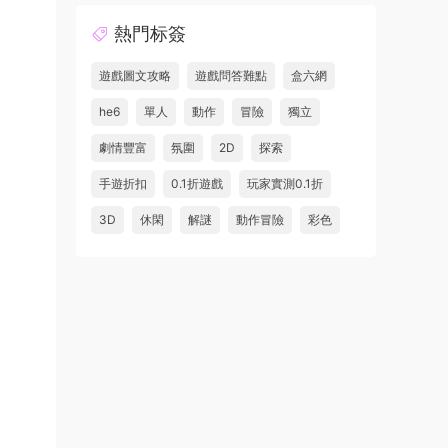
熱門标簽
遊戲圖文攻略
遊戲問答難點
盒六網
he6
單人
動作
冒險
獨立
劇情豐富
氛圍
2D
探索
手遊折扣
0.1折遊戲
玩家實測0.1折
3D
休閑
解謎
動作冒險
彩色