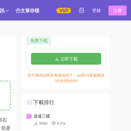
訊
文章存檔
登錄
注冊
免費下載
立即下載
有不懂得請聯系客服咨詢下。qq和vx客服都是
1836989666
下載排行
逍遙三國
1
符石
9994
9.51k
！但是