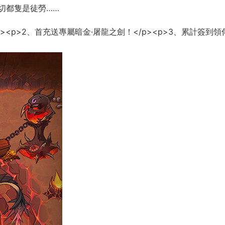
切都隻是徒勞……
p><p>2、首充送專屬暗金·屠龍之劍！</p><p>3、累計簽到領