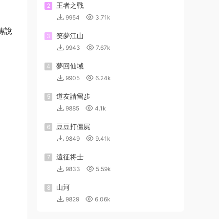
王者之戰
2
9954
3.71k
傳說
笑夢江山
3
9943
7.67k
夢回仙域
4
9905
6.24k
道友請留步
5
9885
4.1k
豆豆打僵屍
6
9849
9.41k
遠征将士
7
9833
5.59k
山河
8
9829
6.06k