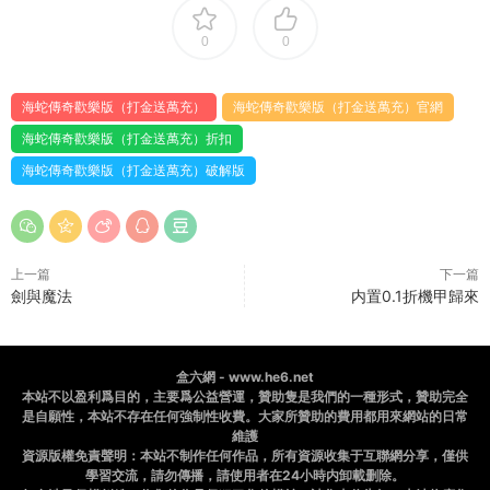
0
0
海蛇傳奇歡樂版（打金送萬充）
海蛇傳奇歡樂版（打金送萬充）官網
海蛇傳奇歡樂版（打金送萬充）折扣
海蛇傳奇歡樂版（打金送萬充）破解版
上一篇
下一篇
劍與魔法
内置0.1折機甲歸來
盒六網 - www.he6.net
本站不以盈利爲目的，主要爲公益營運，贊助隻是我們的一種形式，贊助完全
是自願性，本站不存在任何強制性收費。大家所贊助的費用都用來網站的日常
維護
資源版權免責聲明：本站不制作任何作品，所有資源收集于互聯網分享，僅供
學習交流，請勿傳播，請使用者在24小時内卸載删除。