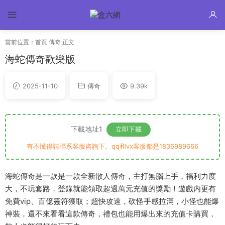
當前位置：
首頁
傳奇
正文
海蛇傳奇歡樂版
2025-11-10
傳奇
9.39k
下載地址1
立即下載
有不懂得請聯系客服咨詢下。qq和vx客服都是1836989666
海蛇傳奇是一款是一款全新散人傳奇，主打無腦上手，福利力度
大，不玩套路，登錄就能領取超過萬元充值的獎勵！遊戲内更有
免費vip、百億靈符獲取；超快攻速，砍怪手感拉滿，小怪也能爆
神裝，還不來看看這款傳奇，禮包也能用爆出來的充值卡購買，