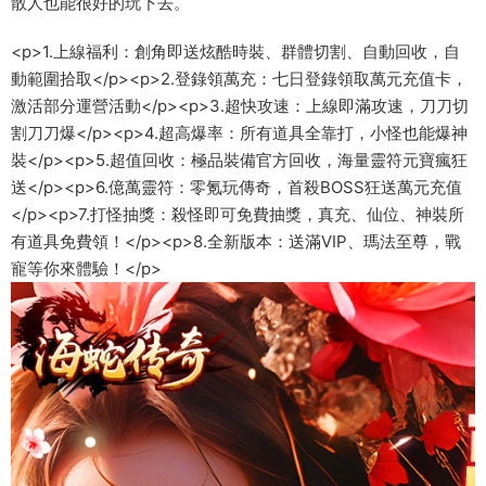
散人也能很好的玩下去。
<p>1.上線福利：創角即送炫酷時裝、群體切割、自動回收，自
動範圍拾取</p><p>2.登錄領萬充：七日登錄領取萬元充值卡，
激活部分運營活動</p><p>3.超快攻速：上線即滿攻速，刀刀切
割刀刀爆</p><p>4.超高爆率：所有道具全靠打，小怪也能爆神
裝</p><p>5.超值回收：極品裝備官方回收，海量靈符元寶瘋狂
送</p><p>6.億萬靈符：零氪玩傳奇，首殺BOSS狂送萬元充值
</p><p>7.打怪抽獎：殺怪即可免費抽獎，真充、仙位、神裝所
有道具免費領！</p><p>8.全新版本：送滿VIP、瑪法至尊，戰
寵等你來體驗！</p>