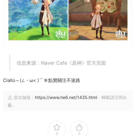
信息來源：Naver Cafe《原神》官方頁面
Ciallo～(∠・ω< )⌒☆點贊關注不迷路
原文鏈接：
https://www.he6.net/1435.html
，轉載請注明出
處。
0
0