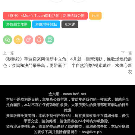
《原神》×Mom’s Touch聯動活動｜新增情報公開
he6
遊戲圖文攻略
遊戲問答難點
盒六網
上一篇
下一篇
《鵝鴨殺》手遊迎來兩個新中立角
4月就一個新活動，挽歌燃燒殆盡
色：渡鴉和決鬥呆呆鳥，更難赢了
半自然溶劑/褐素纖維，水燈心新
衣
盒六網 - www.he6.net
本站不以盈利爲目的，主要爲公益營運，贊助隻是我們的一種形式，贊助完全
是自願性，本站不存在任何強制性收費。大家所贊助的費用都用來網站的日常
維護
資源版權免責聲明：本站不制作任何作品，所有資源收集于互聯網分享，僅供
學習交流，請勿傳播，請使用者在24小時内卸載删除。
如有涉及侵權糾紛，收集的作品侵犯了您的權益，請您來信告知，本站将應您
的要求下架并删除處理 郵件：bv@live.ph