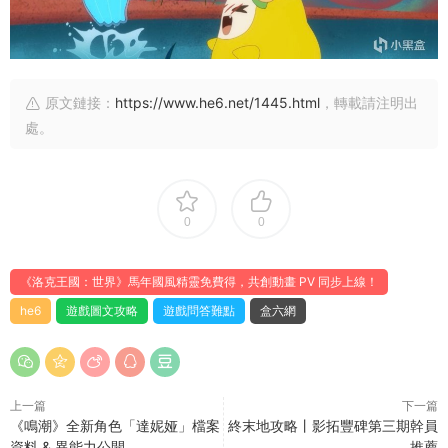
原文鏈接：
https://www.he6.net/1445.html
，轉載請注明出
處。
0
0
《洛克王國：世界》馬年國風精靈免費得，共創動畫 PV 同步上線！
he6
遊戲圖文攻略
遊戲問答難點
盒六網
上一篇
下一篇
《鳴潮》全新角色「達妮娅」檔案
終末地攻略丨影拓豐碑第三期幹員
資料 & 異能力公開
推薦