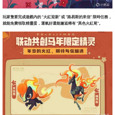
玩家隻要完成遊戲内的 “火紅迎新” 或 “路易斯的來信” 限時任務，
就能免費領取精靈蛋，運氣好還能邂逅稀有 “異色火紅尾”。