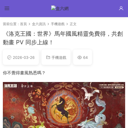
當前位置：
首頁
盒六資訊
手機遊戲
正文
《洛克王國：世界》馬年國風精靈免費得，共創
動畫 PV 同步上線！
2026-03-26
手機遊戲
64
你不覺得畫風熟悉嗎？