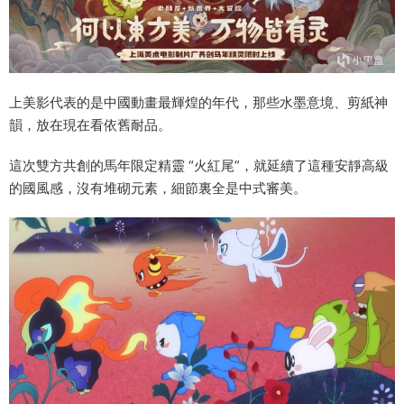
上美影代表的是中國動畫最輝煌的年代，那些水墨意境、剪紙神
韻，放在現在看依舊耐品。
這次雙方共創的馬年限定精靈 “火紅尾”，就延續了這種安靜高級
的國風感，沒有堆砌元素，細節裏全是中式審美。