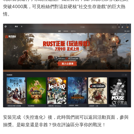
突破4000萬，可見粉絲們對這款硬核“社交生存遊戲”的巨大熱
情。
安裝完成《失控進化》後，此時我們就可以返回活動頁面，參與
抽獎。是歐皇還是非酋？快在評論區分享你的戰況！