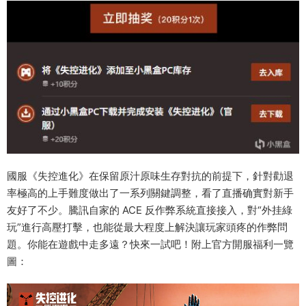
國服《失控進化》在保留原汁原味生存對抗的前提下，針對勸退
率極高的上手難度做出了一系列關鍵調整，看了直播确實對新手
友好了不少。騰訊自家的 ACE 反作弊系統直接接入，對“外挂綠
玩”進行高壓打擊，也能從最大程度上解決讓玩家頭疼的作弊問
題。你能在遊戲中走多遠？快來一試吧！附上官方開服福利一覽
圖：