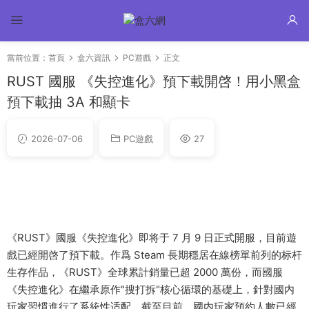
當前位置：
首頁
盒六資訊
PC遊戲
正文
RUST 國服 《失控進化》預下載開啓！用小黑盒
預下載抽 3A 和顯卡
2026-07-06
PC遊戲
27
《RUST》國服《失控進化》即将于 7 月 9 日正式開服，目前遊
戲已經開啓了預下載。作爲 Steam 長期穩居在線榜單前列的标杆
生存作品，《RUST》全球累計銷量已超 2000 萬份，而國服
《失控進化》在繼承原作"搜打拆"核心循環的基礎上，針對國内
玩家習慣進行了系統性适配。截至目前，國内玩家預約人數已經