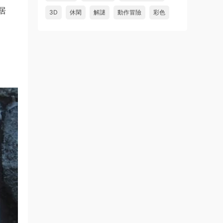
居
3D
休閑
解謎
動作冒險
彩色