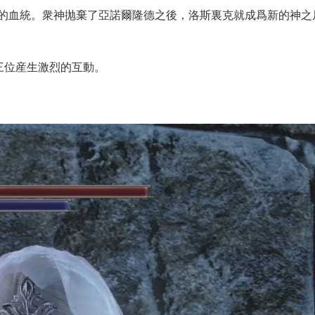
的血統。衆神抛棄了亞諾爾隆德之後，洛斯裏克就成爲新的神之
三位産生激烈的互動。