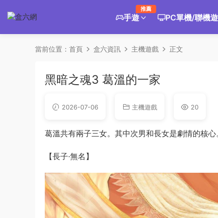
推薦
手遊
PC單機/聯機
當前位置：
首頁
盒六資訊
主機遊戲
正文
黑暗之魂3 葛溫的一家
2026-07-06
主機遊戲
20
葛溫共有兩子三女。其中次男和長女是劇情的核心
【長子·無名】