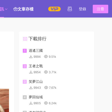
訊
文章存檔
登錄
注冊
下載排行
逍遙三國
1
9994
9.51k
王者之戰
2
9954
3.71k
笑夢江山
3
9943
7.67k
夢回仙域
4
9905
6.24k