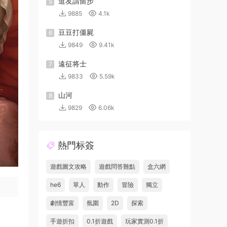
道友請留步
5
9885
4.1k
豆豆打僵屍
6
9849
9.41k
遠征将士
7
9833
5.59k
山河
8
9829
6.06k
熱門标簽
遊戲圖文攻略
遊戲問答難點
盒六網
he6
單人
動作
冒險
獨立
劇情豐富
氛圍
2D
探索
手遊折扣
0.1折遊戲
玩家實測0.1折