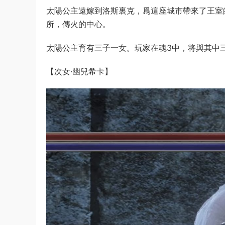
太陽公主遠嫁到洛斯裏克，爲這座城市帶來了王室
所，傳火的中心。
太陽公主育有三子一女。玩家在魂3中，将與其中
【次女·幽兒希卡】