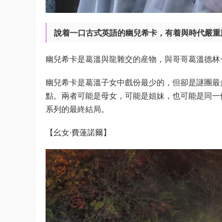
說着一口古式英語的幽兒希卡，有着與時代嚴重
幽兒希卡是葛溫與龍雜交的産物，與哥哥葛溫德林
幽兒希卡是葛溫子女中戲份最少的，但卻是謎團最
點。兩者可能是母女，可能是姐妹，也可能是同一
系列的最終結局。
【幺女·費蓮諾爾】