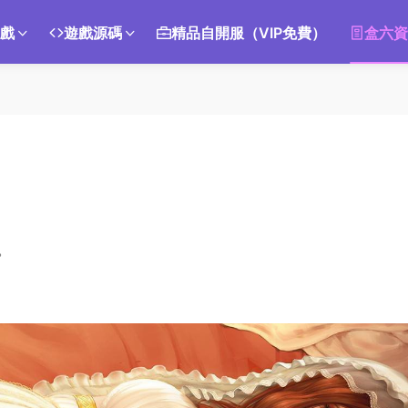
遊戲
遊戲源碼
精品自開服（VIP免費）
盒六資
。