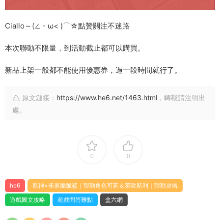
Ciallo～(∠・ω< )⌒☆點贊關注不迷路
本次聯動不限量，到活動截止都可以購買。
新品上架一般都不能使用優惠券，過一段時間就行了。
原文鏈接：
https://www.he6.net/1463.html
，轉載請注明出
處。
0
0
he6
原神×雀巢脆脆鲨｜聯動角色可莉＆萊歐斯利｜聯動攻略
遊戲圖文攻略
遊戲問答難點
盒六網