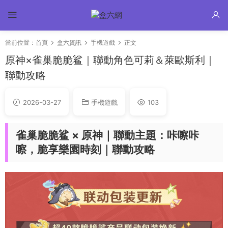
當前位置：
首頁
盒六資訊
手機遊戲
正文
原神×雀巢脆脆鲨｜聯動角色可莉＆萊歐斯利｜
聯動攻略
2026-03-27
手機遊戲
103
雀巢脆脆鲨 × 原神｜聯動主題：咔嚓咔
嚓，脆享樂園時刻｜聯動攻略