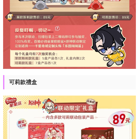
可莉款禮盒