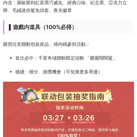
内含：萊歐斯利紅茶黑巧威化、經典口味、紀念票、亞克力立
牌、毛絨迷你鲨魚頭套、夜光徽章
▌遊戲内道具（100%必得）
購買任意聯動包裝産品，掃内碼參與活動：
首次必中：千星奇域聯動限定頭飾 「樂園鬧鬧鲨」
後續：積分、抽獎機會（可兌換更多周邊）