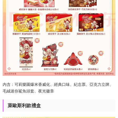
内含：可莉樂園爆米香威化、經典口味、紀念票、亞克力立牌、
毛絨迷你鲨魚頭套、夜光徽章
萊歐斯利款禮盒