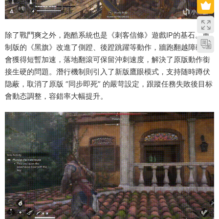
除了戰鬥爽之外，跑酷系統也是《刺客信條》遊戲IP的基石。重
制版的《黑旗》改進了側蹬、後蹬跳躍等動作，牆跑翻越障礙後
會獲得短暫加速，落地翻滾可保留沖刺速度，解決了原版動作銜
接生硬的問題。潛行機制則引入了新版鷹眼模式，支持随時蹲伏
隐蔽，取消了原版 “同步即死” 的嚴苛設定，跟蹤任務失敗後目标
會動态調整，容錯率大幅提升。