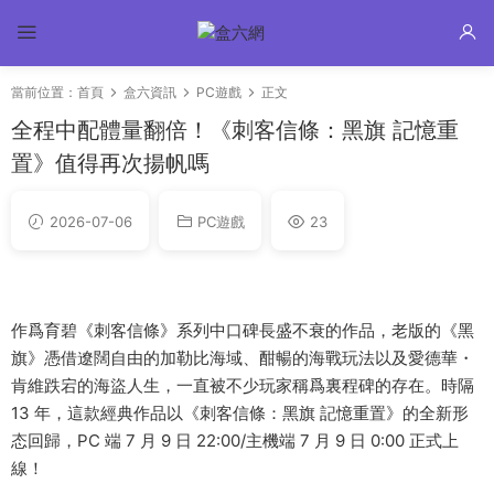
當前位置：
首頁
盒六資訊
PC遊戲
正文
全程中配體量翻倍！《刺客信條：黑旗 記憶重
置》值得再次揚帆嗎
2026-07-06
PC遊戲
23
作爲育碧《刺客信條》系列中口碑長盛不衰的作品，老版的《黑
旗》憑借遼闊自由的加勒比海域、酣暢的海戰玩法以及愛德華・
肯維跌宕的海盜人生，一直被不少玩家稱爲裏程碑的存在。時隔
13 年，這款經典作品以《刺客信條：黑旗 記憶重置》的全新形
态回歸，PC 端 7 月 9 日 22:00/主機端 7 月 9 日 0:00 正式上
線！