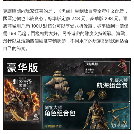
更讓咱國内玩家狂喜的是，《黑旗》重制版自帶全程中文配音，
國區定價也比較良心，标準版定價 248 元、豪華版 298 元。育
碧商城用戶憑 100U 點積分可以享受八折優惠，标準版到手價僅
需 198 元起，門檻相對友好。另外遊戲的難度支持近戰、海戰、
潛行以及活動四個維度單獨調節，不同水平的玩家都能找到适合
自己的節奏。