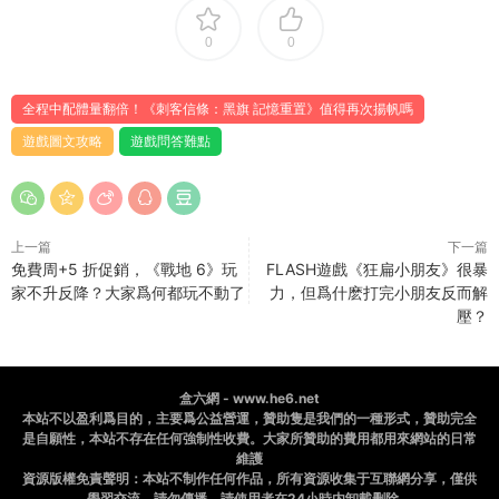
0
0
全程中配體量翻倍！《刺客信條：黑旗 記憶重置》值得再次揚帆嗎
遊戲圖文攻略
遊戲問答難點
上一篇
下一篇
免費周+5 折促銷，《戰地 6》玩
FLASH遊戲《狂扁小朋友》很暴
家不升反降？大家爲何都玩不動了
力，但爲什麽打完小朋友反而解
壓？
盒六網 - www.he6.net
本站不以盈利爲目的，主要爲公益營運，贊助隻是我們的一種形式，贊助完全
是自願性，本站不存在任何強制性收費。大家所贊助的費用都用來網站的日常
維護
資源版權免責聲明：本站不制作任何作品，所有資源收集于互聯網分享，僅供
學習交流，請勿傳播，請使用者在24小時内卸載删除。