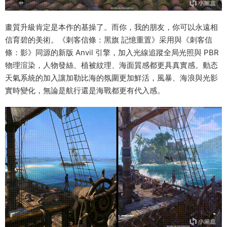
畫質升級肯定是本作的基操了。而你，我的朋友，你可以永遠相
信育碧的美術。《刺客信條：黑旗 記憶重置》采用與《刺客信
條：影》同源的新版 Anvil 引擎，加入光線追蹤全局光照與 PBR
物理渲染，人物發絲、植被紋理、海面質感都更具真實感。動态
天氣系統的加入讓加勒比海的氛圍更加鮮活，風暴、海浪與光影
實時變化，無論是航行還是海戰都更有代入感。