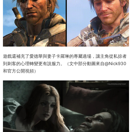
遊戲還補充了愛德華與妻子卡羅琳的專屬過場，讓主角從私掠者
到刺客的心理轉變更有說服力。（文中部分動圖來自@Nick930
和官方公開視頻）