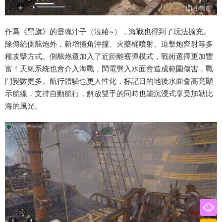
作爲《黑旗》的靈魂汁子（澆給~），海戰也得到了玩法擴充。
除傳統側舷炮外，新增撞角沖撞、火藥桶噴射、迫擊炮齊射等多
種攻擊方式。側舷炮還加入了近距離霰彈模式，戰術選擇更加豐
富！天氣系統也會介入海戰，閃電劈入水面會造成範圍傷害，戰
鬥變數更多。航行體驗也更人性化，标記目的地後水面會高亮顯
示航線，支持自動航行，解放雙手的同時也能沉浸式享受加勒比
海的風光。