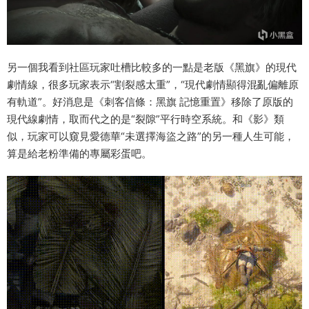
另一個我看到社區玩家吐槽比較多的一點是老版《黑旗》的現代
劇情線，很多玩家表示“割裂感太重”，“現代劇情顯得混亂偏離原
有軌道”。好消息是《刺客信條：黑旗 記憶重置》移除了原版的
現代線劇情，取而代之的是“裂隙”平行時空系統。和《影》類
似，玩家可以窺見愛德華“未選擇海盜之路”的另一種人生可能，
算是給老粉準備的專屬彩蛋吧。