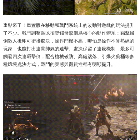
重點來了！重置版在移動和戰鬥系統上的改動對遊戲的玩法提升
了不少。戰鬥調整爲以招架觸發擊倒爲核心的動作體系：踢擊掃
倒敵人後即可銜接處決，操作門檻不高，哪怕是操作不算熟練的
玩家，也能打出連貫帥氣的連擊。處決保留了連殺機制，最多可
觸發四次連環擊倒，配合槍械破防、高處踹落、引爆火藥桶等多
種環境處決方式，戰鬥的爽感與觀賞性都有明顯提升。