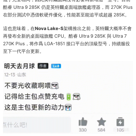
酷睿 Ultra 9 285K 仍是英特爾桌面端旗艦處理器，而 270K Plus
在部分測試中憑借軟硬件優化，性能甚至能追平或超越 285K。
這也意味着，在
Nova Lake-S
架構推出之前，英特爾大概率不會
再發布全新的桌面端旗艦 CPU。酷睿 Ultra 9 285K 與 Ultra 7
270K Plus，将作爲 LGA-1851 接口平台的頂級型号，持續服役
至下一代平台更新。