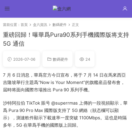
當前位置：
首頁
盒六資訊
數碼硬件
正文
重磅回歸！曝華爲Pura90系列手機國際版将支持
5G 通信
2026-07-06
數碼硬件
24
7 月 6 日消息，華爲官方今日宣布，将于 7 月 14 日在馬來西亞
吉隆坡舉行主題爲“Now is Your Moment”的旗艦産品發布會，
屆時将面向國際市場推出 Pura 90 系列手機。
沙特阿拉伯 TikTok 賬号 @superrmas 上傳的一段視頻顯示，華
爲 Pura 90 Pro Max 國際版支持了 5G 網絡（狀态欄可以顯
示），測速軟件顯示下載速率一度突破 1100Mbps。這也是時隔
多年，5G 在華爲手機的國際版上回歸。