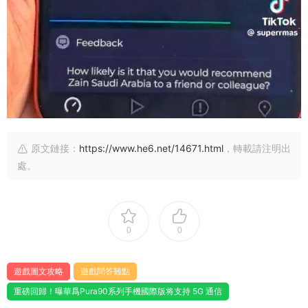
原文鏈接：
https://www.he6.net/14671.html
，轉載請注明出
處。
0
0
遊戲圖文攻略
遊戲問答難點
重磅回歸！曝華爲Pura90系列手機國際版将支持 5G 通信