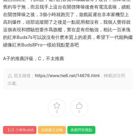
舊約等于無，而且我手上這台在開啓降噪後會有電流底噪，續航
在開啓降噪之後，3個小時就跑完了，遊戲延遲在非本家機型上
高到爆炸，頭部追蹤開了之後是一點屁用都沒有，我個人覺得就
這個表現和體驗想要作爲旗艦，實在是有些勉強，相比一百來塊
的紅米Buds7s可以說沒有什麽本質上的差異，希望下一代能夠繼
續像紅米Buds8Pro一樣給我點驚喜吧
A子的推薦評級，C，不太推薦
原文鏈接：
https://www.he6.net/14676.html
，轉載請注明
出處。
0
0
【c】小米Buds6
遊戲圖文攻略
遊戲問答難點