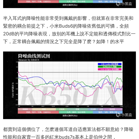
半入耳式的降噪性能非常受到佩戴的影響，但就算在非常完美和
緊密的耦合前提之下，小米Buds6的降噪依舊低的可憐，全頻
20dB的平均降噪表現，放别的耳機上說不定能和透傳模式對比一
下，正常耦合佩戴的情況之下完全是降了麽？如降！的水平
都賣到這個價位了，怎麽連個耳道自适應算法都不願意給？降噪
性能和自家賣一百多的紅米buds7s基本上是伯仲之間，