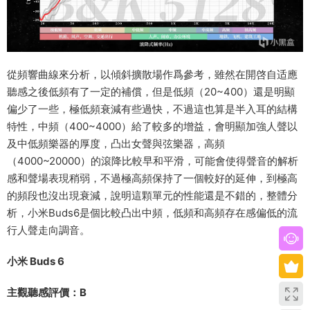
從頻響曲線來分析，以傾斜擴散場作爲參考，雖然在開啓自适應
聽感之後低頻有了一定的補償，但是低頻（20~400）還是明顯
偏少了一些，極低頻衰減有些過快，不過這也算是半入耳的結構
特性，中頻（400~4000）給了較多的增益，會明顯加強人聲以
及中低頻樂器的厚度，凸出女聲與弦樂器，高頻
（4000~20000）的滾降比較早和平滑，可能會使得聲音的解析
感和聲場表現稍弱，不過極高頻保持了一個較好的延伸，到極高
的頻段也沒出現衰減，說明這顆單元的性能還是不錯的，整體分
析，小米Buds6是個比較凸出中頻，低頻和高頻存在感偏低的流
行人聲走向調音。
小米 Buds 6
主觀聽感評價：B