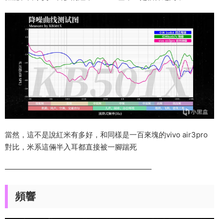
當然，這不是說紅米有多好，和同樣是一百來塊的vivo air3pro
對比，米系這倆半入耳都直接被一腳踹死
————————————————————
頻響