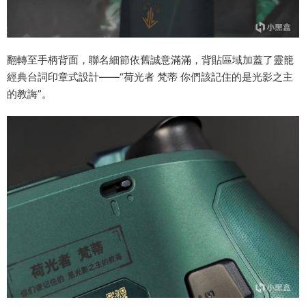
翻轉至手柄背面，聯名細節依舊誠意滿滿，背貼區域加蓋了靈籠
經典台詞印章式設計——“荷光者 梵蒂 你們該記住的是光影之主
的教誨”。