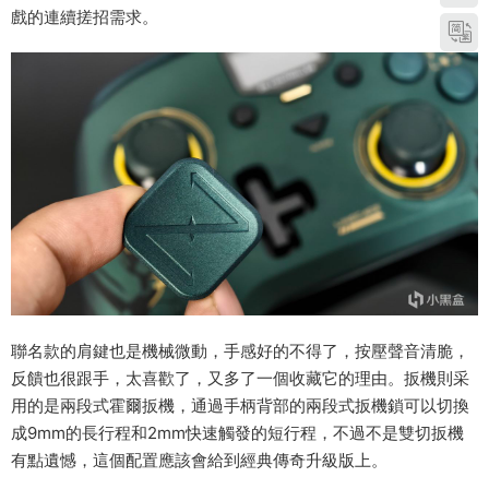
戲的連續搓招需求。
聯名款的肩鍵也是機械微動，手感好的不得了，按壓聲音清脆，
反饋也很跟手，太喜歡了，又多了一個收藏它的理由。扳機則采
用的是兩段式霍爾扳機，通過手柄背部的兩段式扳機鎖可以切換
成9mm的長行程和2mm快速觸發的短行程，不過不是雙切扳機
有點遺憾，這個配置應該會給到經典傳奇升級版上。