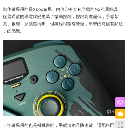
動作鍵采用的是Xbox布局，内側印有金色字體的NS布局标識，
從普通款的導電膠變更爲了微動按鍵，按鍵高度偏低，手感紮
實、很穩，反饋感清晰，但鍵程稍微有些短，單擊的時候有點頂
手的感覺。
十字鍵采用的也是機械微動，手感清脆且防串鍵，适配格鬥類遊