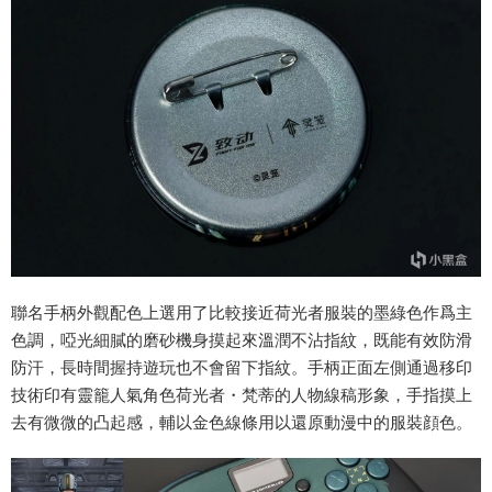
聯名手柄外觀配色上選用了比較接近荷光者服裝的墨綠色作爲主
色調，啞光細膩的磨砂機身摸起來溫潤不沾指紋，既能有效防滑
防汗，長時間握持遊玩也不會留下指紋。手柄正面左側通過移印
技術印有靈籠人氣角色荷光者・梵蒂的人物線稿形象，手指摸上
去有微微的凸起感，輔以金色線條用以還原動漫中的服裝顔色。