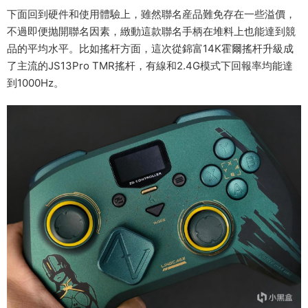
下面回到硬件和使用體驗上，雖然聯名産品難免存在一些溢價，
不過即便抛開聯名因素，緻動這款聯名手柄在堆料上也能達到競
品的平均水平。比如搖杆方面，這次從錦富14K霍爾搖杆升級成
了主流的JS13Pro TMR搖杆，有線和2.4G模式下回報率均能達
到1000Hz。