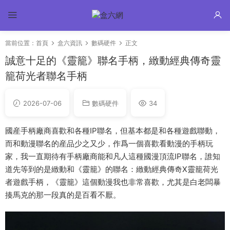
當前位置：
首頁
盒六資訊
數碼硬件
正文
誠意十足的《靈籠》聯名手柄，緻動經典傳奇靈
籠荷光者聯名手柄
2026-07-06
數碼硬件
34
國産手柄廠商喜歡和各種IP聯名，但基本都是和各種遊戲聯動，
而和動漫聯名的産品少之又少，作爲一個喜歡看動漫的手柄玩
家，我一直期待有手柄廠商能和凡人這種國漫頂流IP聯名，誰知
道先等到的是緻動和《靈籠》的聯名：緻動經典傳奇X靈籠荷光
者遊戲手柄，《靈籠》這個動漫我也非常喜歡，尤其是白老闆暴
揍馬克的那一段真的是百看不厭。