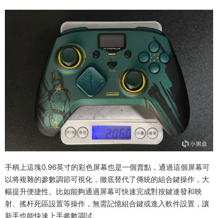
手柄上這塊0.96英寸的彩色屏幕也是一個賣點，通過這個屏幕可
以将複雜的參數調節可視化，徹底替代了傳統的組合鍵操作，大
幅提升便捷性。比如能夠通過屏幕可快速完成對按鍵連發和映
射、搖杆死區設置等操作，無需記憶組合鍵或進入軟件設置，讓
新手也能快速上手參數調試。