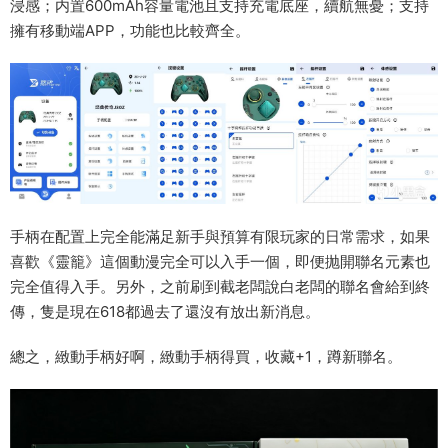
浸感；内置600mAh容量電池且支持充電底座，續航無憂；支持
擁有移動端APP，功能也比較齊全。
手柄在配置上完全能滿足新手與預算有限玩家的日常需求，如果
喜歡《靈籠》這個動漫完全可以入手一個，即便抛開聯名元素也
完全值得入手。另外，之前刷到截老闆說白老闆的聯名會給到終
傳，隻是現在618都過去了還沒有放出新消息。
總之，緻動手柄好啊，緻動手柄得買，收藏+1，蹲新聯名。