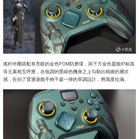
搖杆外圈搭配有亮眼的金色POM防磨環，與下方金色靈籠IP标識
等元素相互呼應，在低調的墨綠色機身之上勾勒出精緻的層次
感，告别了普通遊戲手柄千篇一律的單調設計，辨識度拉滿。