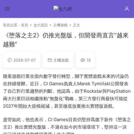
當前位置：
首頁
盒六資訊
主機遊戲
正文
《堕落之主2》仍推光盤版，但開發商直言“越來
越難”
2026-07-07
主機遊戲
19
随着遊戲行業全面向數字發行轉型，關于實體遊戲未來的讨論仍
在持續發酵。近日，CI Games負責人Marek Tymiński公開發表
了自己對行業趨勢的判斷。他認爲，由于Rockstar與PlayStation
兩大行業巨頭相繼推動“無盤化”戰略，第三方發行商最快可能從
2027年開始大規模縮減，甚至徹底放棄推出實體版遊戲。
盡管如此，他也表示，CI Games目前仍堅持爲旗下新作《堕落之
主2》推出實體光盤版，不過在如今的市場環境下，堅持這一決