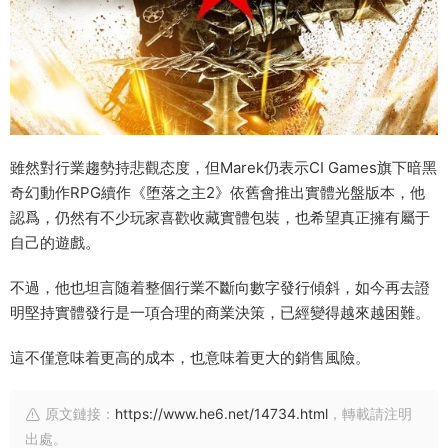
雖然對行業趨勢持悲觀态度，但Marek仍表示CI Games旗下暗黑
奇幻動作RPG續作《堕落之主2》依舊會推出實體光盤版本，他
認爲，仍然有不少玩家喜歡收藏實體包裝，也希望真正擁有屬于
自己的遊戲。
不過，他也坦言随着整個行業不斷向數字發行傾斜，如今再去證
明堅持實體發行是一項合理的商業決策，已經變得越來越困難。
這不僅意味着更高的成本，也意味着更大的銷售風險。
原文鏈接：
https://www.he6.net/14734.html
，轉載請注明
出處。