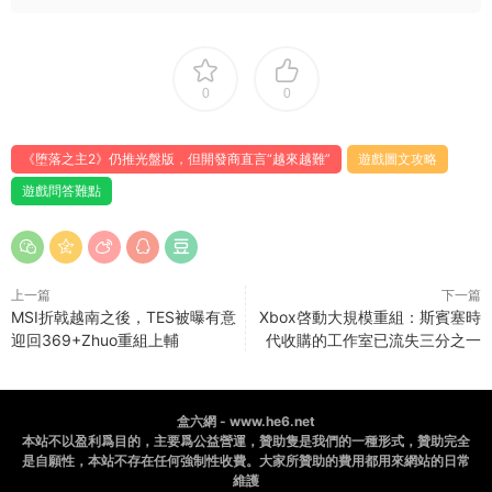
0
0
《堕落之主2》仍推光盤版，但開發商直言“越來越難”
遊戲圖文攻略
遊戲問答難點
上一篇
下一篇
MSI折戟越南之後，TES被曝有意
Xbox啓動大規模重組：斯賓塞時
迎回369+Zhuo重組上輔
代收購的工作室已流失三分之一
盒六網 - www.he6.net
本站不以盈利爲目的，主要爲公益營運，贊助隻是我們的一種形式，贊助完全
是自願性，本站不存在任何強制性收費。大家所贊助的費用都用來網站的日常
維護