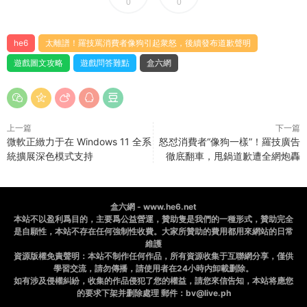
0
0
he6
太離譜！羅技罵消費者像狗引起衆怒，後續發布道歉聲明
遊戲圖文攻略
遊戲問答難點
盒六網
上一篇
下一篇
微軟正緻力于在 Windows 11 全系
怒怼消費者“像狗一樣”！羅技廣告
統擴展深色模式支持
徹底翻車，甩鍋道歉遭全網炮轟
盒六網 - www.he6.net
本站不以盈利爲目的，主要爲公益營運，贊助隻是我們的一種形式，贊助完全
是自願性，本站不存在任何強制性收費。大家所贊助的費用都用來網站的日常
維護
資源版權免責聲明：本站不制作任何作品，所有資源收集于互聯網分享，僅供
學習交流，請勿傳播，請使用者在24小時内卸載删除。
如有涉及侵權糾紛，收集的作品侵犯了您的權益，請您來信告知，本站将應您
的要求下架并删除處理 郵件：bv@live.ph