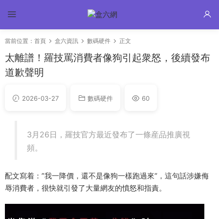
當前位置：
首頁
盒六資訊
數碼硬件
正文
太離譜！羅技罵消費者像狗引起衆怒，後續發布
道歉聲明
2026-03-27
數碼硬件
60
3月26日，羅技官方最近發布了一條産品推廣視
頻。
配文寫着：”我一降價，還不是像狗一樣跑過來“，這句話涉嫌侮
辱消費者，很快就引發了大量網友的憤怒和指責。