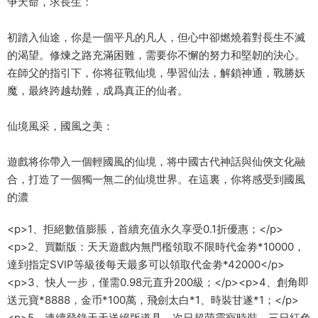
争天命，求長生：
初踏入仙途，你是一個平凡的凡人，但心中卻燃燒着對長生不滅
的渴望。修煉之路充滿困難，需要你不懈的努力和堅韌的決心。
在師父的指引下，你将征戰仙境，學習仙法，解鎖神通，戰勝妖
魔，最終跨越劫難，成爲真正的仙者。
仙境風采，國風之美：
遊戲将你帶入一個輕國風的仙境，将中國古代神話與仙俠文化融
合，打造了一個獨一無二的仙境世界。在這裏，你将感受到國風
的濃
<p>1、拒絕數值膨脹，首續充值永久享受0.1折優惠；</p>
<p>2、買斷版：天天遊戲内無門檻領取不限時代金劵*10000，
達到指定SVIP等級後每天最多可以領取代金劵*42000</p>
<p>3、快人一步，僅需0.98元直升200級；</p><p>4、創角即
送元寶*8888，金币*100萬，飛劍太白*1、時裝甘遂*1；</p>
<p>5、連續登錄天天送絕版道具，次日超萌靈寵時裝、三日紅色