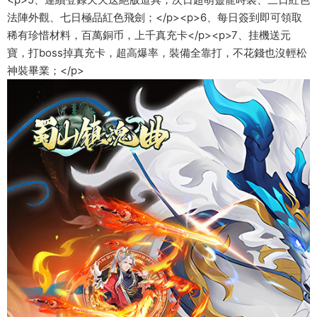
法陣外觀、七日極品紅色飛劍；</p><p>6、每日簽到即可領取
稀有珍惜材料，百萬銅币，上千真充卡</p><p>7、挂機送元
寶，打boss掉真充卡，超高爆率，裝備全靠打，不花錢也沒輕松
神裝畢業；</p>