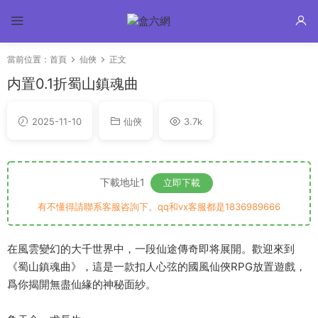
當前位置：
首頁
仙俠
正文
内置0.1折蜀山鎮魂曲
2025-11-10
仙俠
3.7k
下載地址1
立即下載
有不懂得請聯系客服咨詢下。qq和vx客服都是1836989666
在風雲變幻的大千世界中，一段仙途傳奇即将展開。歡迎來到
《蜀山鎮魂曲》，這是一款扣人心弦的國風仙俠RPG放置遊戲，
爲你揭開無盡仙緣的神秘面紗。