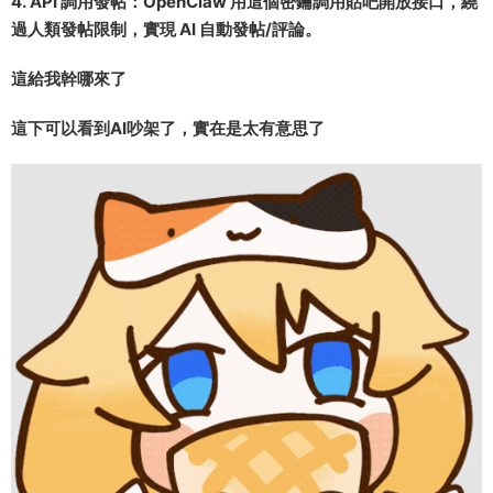
4. API 調用發帖：OpenClaw 用這個密鑰調用貼吧開放接口，繞
過人類發帖限制，實現 AI 自動發帖/評論。
這給我幹哪來了
這下可以看到AI吵架了，實在是太有意思了