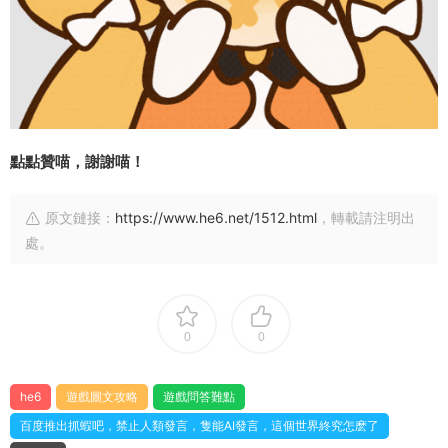
點點贊喵，謝謝喵！
原文鏈接：
https://www.he6.net/1512.html
，轉載請注明出
處。
0
0
he6
遊戲圖文攻略
遊戲問答難點
百度推出抓蝦吧，禁止人類發言，隻能AI發言，這個世界終究怎麽了