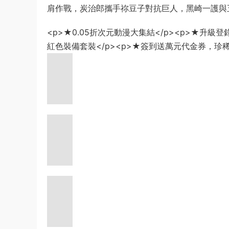
肩作戰，炭治郎攜手祢豆子對抗巨人，黑崎一護與
<p>★0.05折次元動漫大集結</p><p>★升
紅色裝備套裝</p><p>★簽到送萬元代金券，珍稀