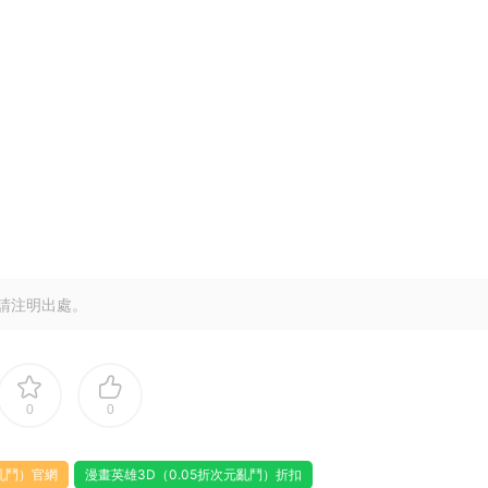
請注明出處。
0
0
元亂鬥）官網
漫畫英雄3D（0.05折次元亂鬥）折扣