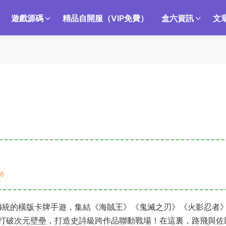
遊戲源碼
精品自開服（VIP免費）
盒六資訊
文
6
覆傳統的橫版卡牌手遊，集結《海賊王》《鬼滅之刃》《火影忍者
打破次元壁壘，打造史詩級跨作品聯動戰場！在這裏，路飛與佐