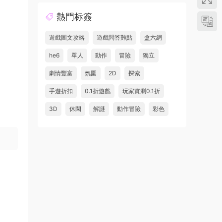
熱門标簽
遊戲圖文攻略
遊戲問答難點
盒六網
he6
單人
動作
冒險
獨立
劇情豐富
氛圍
2D
探索
手遊折扣
0.1折遊戲
玩家實測0.1折
3D
休閑
解謎
動作冒險
彩色