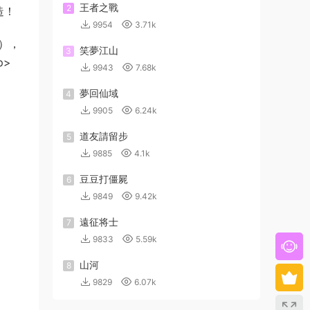
王者之戰
2
造！
9954
3.71k
色），
笑夢江山
3
p>
9943
7.68k
夢回仙域
4
9905
6.24k
道友請留步
5
9885
4.1k
豆豆打僵屍
6
9849
9.42k
遠征将士
7
9833
5.59k
山河
8
9829
6.07k