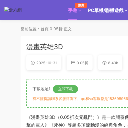
推薦
手遊
PC單機/聯機遊戲
當前位置：
首頁
0.05折
正文
漫畫英雄3D
2025-10-31
0.05折
8.43k
下載地址1
立即下載
有不懂得請聯系客服咨詢下。qq和vx客服都是183698966
《漫畫英雄3D（0.05折次元亂鬥）》是一款颠
擊的巨人》《死神》等超多頂流動漫的經典角色，