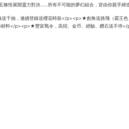
五條悟展開靈力對決……所有不可能的夢幻組合，皆由你親手締
級登錄送千抽，連續登錄送櫻花時裝</p><p>★創角送路飛（霸王
材料</p><p>★豐富戰令，高招、金币、經驗、鑽石送不停</