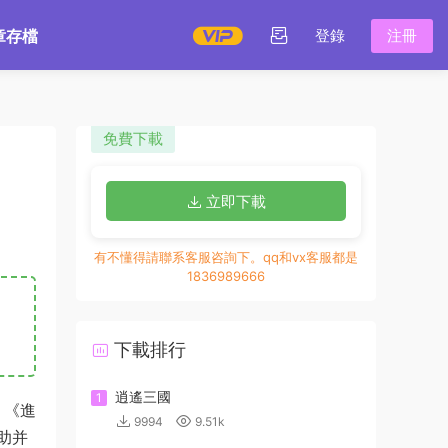
章存檔
登錄
注冊
免費下載
立即下載
有不懂得請聯系客服咨詢下。qq和vx客服都是
1836989666
下載排行
逍遙三國
1
》《進
9994
9.51k
助并