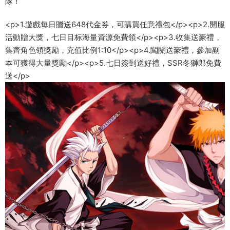
隊！
<p>1.遊戲每日贈送648代金券，可購買任意禮包</p><p>2.開服
活動贈大獎，七日目标海量資源免費領</p><p>3.收集送豪禮，
集齊角色領獎勵，充值比例1:10</p><p>4.闖關送豪禮，參加副
本可獲得大量獎勵</p><p>5.七日簽到送好禮，SSR冬獅郎免費
送</p>