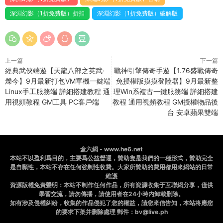
深淵幻影（1折免費版）折扣
深淵幻影（1折免費版）破解版
上一篇
下一篇
經典武俠端遊【天龍八部之英武·
戰神引擎傳奇手遊【1.76盛戰傳奇
爍今】9月最新打包VM單機一鍵端
免授權版摸摸登陸器】9月最新整
Linux手工服務端 詳細搭建教程 通
理Win系複古一鍵服務端 詳細搭建
用視頻教程 GM工具 PC客戶端
教程 通用視頻教程 GM授權物品後
台 安卓蘋果雙端
盒六網 - www.he6.net
本站不以盈利爲目的，主要爲公益營運，贊助隻是我們的一種形式，贊助完全
是自願性，本站不存在任何強制性收費。大家所贊助的費用都用來網站的日常
維護
資源版權免責聲明：本站不制作任何作品，所有資源收集于互聯網分享，僅供
學習交流，請勿傳播，請使用者在24小時内卸載删除。
如有涉及侵權糾紛，收集的作品侵犯了您的權益，請您來信告知，本站将應您
的要求下架并删除處理 郵件：bv@live.ph