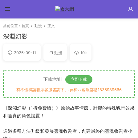
當前位置：
首頁
動漫
正文
深淵幻影
2025-09-11
動漫
10k
下載地址1
立即下載
有不懂得請聯系客服咨詢下。qq和vx客服都是1836989666
《深淵幻影（1折免費版）》原始故事情節，壯觀的特殊戰鬥效果
和逼真的角色設置！
通過多種方法升級和發展靈魂收割者，創建最終的靈魂收割者小