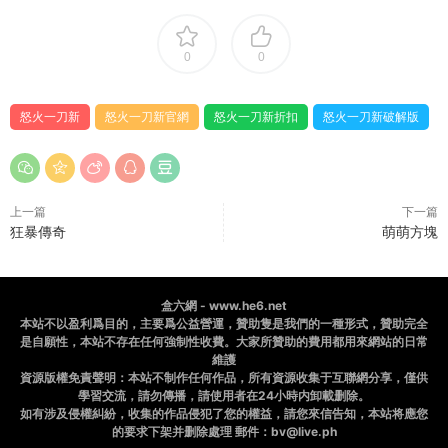
0
0
怒火一刀新
怒火一刀新官網
怒火一刀新折扣
怒火一刀新破解版
上一篇
下一篇
狂暴傳奇
萌萌方塊
盒六網 - www.he6.net
本站不以盈利爲目的，主要爲公益營運，贊助隻是我們的一種形式，贊助完全
是自願性，本站不存在任何強制性收費。大家所贊助的費用都用來網站的日常
維護
資源版權免責聲明：本站不制作任何作品，所有資源收集于互聯網分享，僅供
學習交流，請勿傳播，請使用者在24小時内卸載删除。
如有涉及侵權糾紛，收集的作品侵犯了您的權益，請您來信告知，本站将應您
的要求下架并删除處理 郵件：bv@live.ph