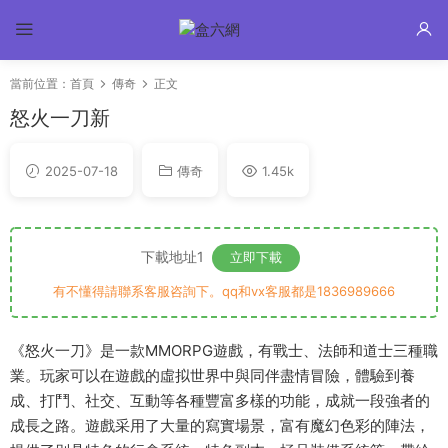
當前位置：
首頁
傳奇
正文
怒火一刀新
2025-07-18
傳奇
1.45k
下載地址1
立即下載
有不懂得請聯系客服咨詢下。qq和vx客服都是1836989666
《怒火一刀》是一款MMORPG遊戲，有戰士、法師和道士三種職
業。玩家可以在遊戲的虛拟世界中與同伴盡情冒險，體驗到養
成、打鬥、社交、互動等各種豐富多樣的功能，成就一段強者的
成長之路。遊戲采用了大量的寫實場景，富有魔幻色彩的陣法，