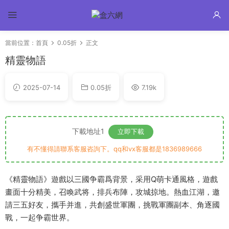
當前位置：
首頁
0.05折
正文
精靈物語
2025-07-14
0.05折
7.19k
下載地址1
立即下載
有不懂得請聯系客服咨詢下。qq和vx客服都是1836989666
《精靈物語》遊戲以三國争霸爲背景，采用Q萌卡通風格，遊戲
畫面十分精美，召喚武将，排兵布陣，攻城掠地。熱血江湖，邀
請三五好友，攜手并進，共創盛世軍團，挑戰軍團副本、角逐國
戰，一起争霸世界。