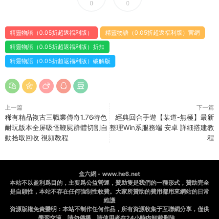
0
0
精靈物語（0.05折超返福利版）
精靈物語（0.05折超返福利版）官網
精靈物語（0.05折超返福利版）折扣
精靈物語（0.05折超返福利版）破解版
上一篇
下一篇
稀有精品複古三職業傳奇1.76特色
經典回合手遊【某道-無極】最新
耐玩版本全屏吸怪鞭屍群體切割自
整理Win系服務端 安卓 詳細搭建教
動拾取回收 視頻教程
程
盒六網 - www.he6.net
本站不以盈利爲目的，主要爲公益營運，贊助隻是我們的一種形式，贊助完全
是自願性，本站不存在任何強制性收費。大家所贊助的費用都用來網站的日常
維護
資源版權免責聲明：本站不制作任何作品，所有資源收集于互聯網分享，僅供
學習交流，請勿傳播，請使用者在24小時内卸載删除。