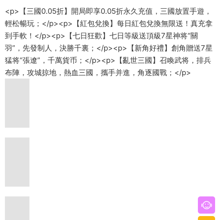
<p>【三國0.05折】開局即享0.05折永久充值，三國放置手遊，
輕松暢玩；</p><p>【紅包兌換】每日紅包兌換無限送！真充拿
到手軟！</p><p>【七日狂歡】七日等級送頂級7星神将“關
羽”，先發制人，決勝千裏；</p><p>【新角好禮】創角贈送7星
猛将“張遼”，千萬貨币；</p><p>【亂世三國】召喚武将，排兵
布陣，攻城掠地，熱血三國，攜手并進，角逐國戰；</p>