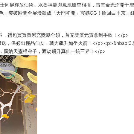
千名修士同屏釋放仙術，水墨神龍與鳳凰騰空相撞，雷雲金光炸開千
色，突破瞬間全屏潑墨成「天門初開」震撼CG！輪回白玉京，
元代金券，禮包買買買累充獎勵全領，首充雙倍元寶拿到手軟！</p>
程保送，保必出極品仙友，戰力飙升如坐火箭！</p><p>&nbsp;3
廣納天靈根弟子，渡劫飛升真仙一統三界！</p>