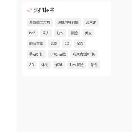
熱門标簽
遊戲圖文攻略
遊戲問答難點
盒六網
he6
單人
動作
冒險
獨立
劇情豐富
氛圍
2D
探索
手遊折扣
0.1折遊戲
玩家實測0.1折
3D
休閑
解謎
動作冒險
彩色