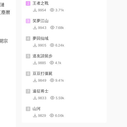
王者之戰
2
層漣
9954
3.71k
紅塵曆
笑夢江山
3
9943
7.68k
夢回仙域
4
.開宗
9905
6.24k
道友請留步
5
9885
4.1k
豆豆打僵屍
6
9849
9.41k
遠征将士
7
9833
5.59k
山河
8
9829
6.06k