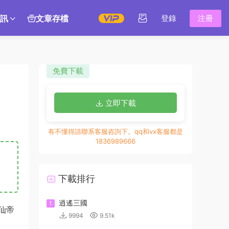
訊
文章存檔
登錄
注冊
免費下載
立即下載
有不懂得請聯系客服咨詢下。qq和vx客服都是
1836989666
下載排行
逍遙三國
1
仙帝
9994
9.51k