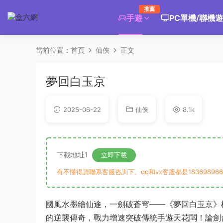
推薦
手遊
PC單機/聯機
當前位置：
首頁
仙俠
正文
夢回白玉京
2025-06-22
仙俠
8.1k
下載地址1
立即下載
有不懂得請聯系客服咨詢下。qq和vx客服都是183698966
國風水墨繪仙途，一劍破蒼穹——《夢回白玉京》
的逆襲傳奇，戰力增速突破傳統手遊天花闆！論劍