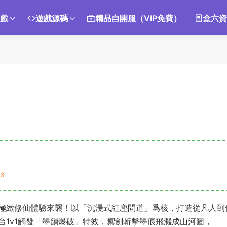
遊戲
遊戲源碼
精品自開服（VIP免費）
盒六資
6
極緻修仙體驗來襲！以「沉浸式紅塵問道」爲核，打造從凡人到
台1v1觸發「墨韻爆破」特效，禦劍斬擊墨痕飛濺成山河圖，