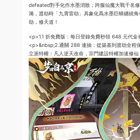
defeated對手化作水墨消散；跨服仙魔大戰
漪，渡劫時「九霄雷劫」具象化爲水墨巨蟒纏繞角
劫，修天道！
<p>1.1 折免費版：每日登錄免費秒領 648 
<p>&nbsp;2.通關 288 連抽：從築基到渡劫全
立派特權：凡人逆天改命，宗門建設特權加速修仙，