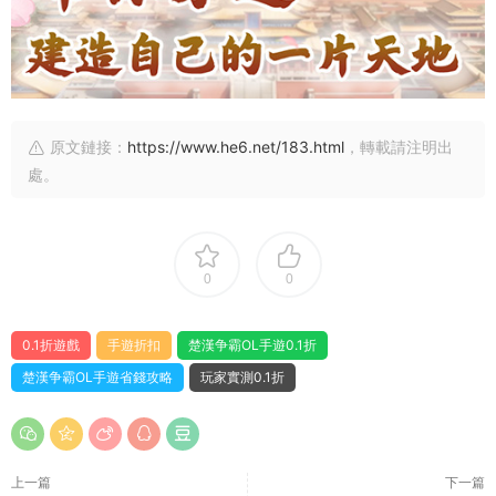
原文鏈接：
https://www.he6.net/183.html
，轉載請注明出
處。
0
0
0.1折遊戲
手遊折扣
楚漢争霸OL手遊0.1折
楚漢争霸OL手遊省錢攻略
玩家實測0.1折
上一篇
下一篇