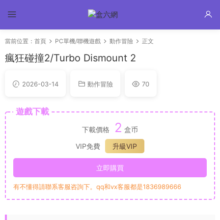
當前位置：
首頁
PC單機/聯機遊戲
動作冒險
正文
瘋狂碰撞2/Turbo Dismount 2
2026-03-14
動作冒險
70
遊戲下載
2
下載價格
盒币
VIP免費
升級VIP
立即購買
有不懂得請聯系客服咨詢下。qq和vx客服都是1836989666