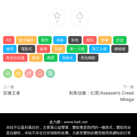
0
0
3D
關卡編輯
動作
喜劇
彩色
模拟
歡樂
沙盒
物理
電影式
破壞
競速
第一人稱
第三人稱
網絡梗
角色自定義
解謎
阖家
風格化
黑色幽默
上一篇
下一篇
百煉王者
刺客信條：幻景/Assassin’s Creed
Mirage
盒六網 - www.he6.net
本站不以盈利爲目的，主要爲公益營運，贊助隻是我們的一種形式，贊助完全
是自願性，本站不存在任何強制性收費。大家所贊助的費用都用來網站的日常