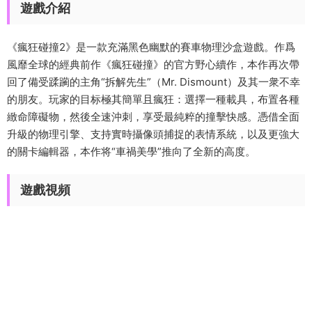
遊戲介紹
《瘋狂碰撞2》是一款充滿黑色幽默的賽車物理沙盒遊戲。作爲
風靡全球的經典前作《瘋狂碰撞》的官方野心續作，本作再次帶
回了備受蹂躏的主角“拆解先生”（Mr. Dismount）及其一衆不幸
的朋友。玩家的目标極其簡單且瘋狂：選擇一種載具，布置各種
緻命障礙物，然後全速沖刺，享受最純粹的撞擊快感。憑借全面
升級的物理引擎、支持實時攝像頭捕捉的表情系統，以及更強大
的關卡編輯器，本作将“車禍美學”推向了全新的高度。
遊戲視頻