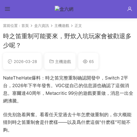
當前位置：
首頁
盒六資訊
主機遊戲
正文
時之笛重制可能要來，野炊入坑玩家會被勸退多
少呢？
2026-03-28
主機遊戲
65
NateTheHate爆料：時之笛完整重制确認開發中，Switch 2平
台，2026年下半年發售。VGC從自己的信息源也确認了這個消
息。塞爾達40周年，Metacritic 99分的遊戲要重做，消息一出全
網沸騰。
但先别急着興奮。看看任天堂過去十年怎麽做重制的，你大概能
猜到時之笛重制會是什麽樣——以及爲什麽這個"什麽樣"可能不
夠。