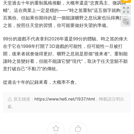
天堂過去十年的重制風格推斷，大概率還是"忠實爲主、微調爲
輔"。這在商業上一定是穩的——"時之笛重制"這五個字就夠賣幾
百萬份。但如果你期待的是一個能讓曠野之息玩家也玩得爽的時
之笛，按照任天堂的習慣，你可能要做好失望的準備。
99分的遊戲不代表拿到2026年還是99分的體驗。時之笛的偉大
在于它在1998年打開了3D遊戲的可能性，但可能性一旦被打
開，後來者就會做得更好。曠野之息就是那個"後來者"。重制能
讓時之笛變好看，但能不能讓它變"現代"，取決于任天堂願不願
意打破自己"不動刀"的傳統。
從過去十年的記錄來看，大概率不會。
原文鏈接：
https://www.he6.net/1937.html
，轉載請注明出
處。