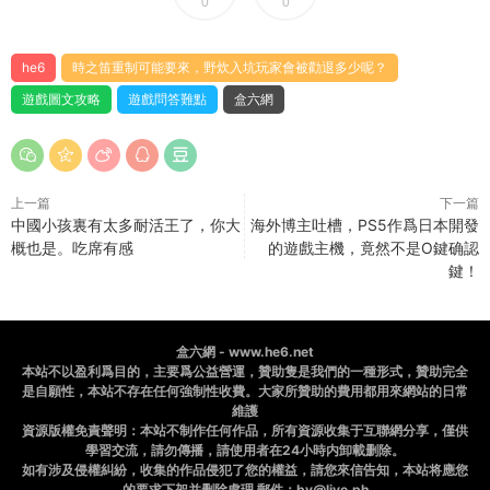
0
0
he6
時之笛重制可能要來，野炊入坑玩家會被勸退多少呢？
遊戲圖文攻略
遊戲問答難點
盒六網
上一篇
下一篇
中國小孩裏有太多耐活王了，你大
海外博主吐槽，PS5作爲日本開發
概也是。吃席有感
的遊戲主機，竟然不是O鍵确認
鍵！
盒六網 - www.he6.net
本站不以盈利爲目的，主要爲公益營運，贊助隻是我們的一種形式，贊助完全
是自願性，本站不存在任何強制性收費。大家所贊助的費用都用來網站的日常
維護
資源版權免責聲明：本站不制作任何作品，所有資源收集于互聯網分享，僅供
學習交流，請勿傳播，請使用者在24小時内卸載删除。
如有涉及侵權糾紛，收集的作品侵犯了您的權益，請您來信告知，本站将應您
的要求下架并删除處理 郵件：bv@live.ph