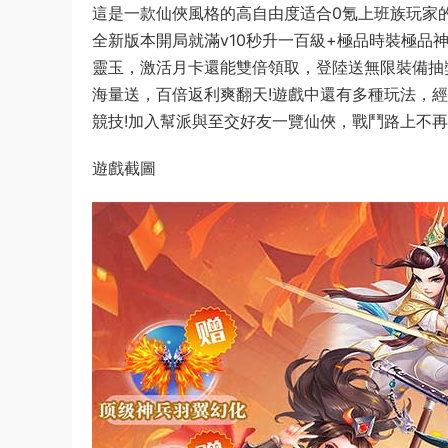
這是一款仙俠風格的高自由度适合0氪上班族玩家
全新版本開局就滿v10秒升一百級+極品時裝極品
靈玉，激活月卡還能雙倍領取，登陸送無限裝備抽
海量送，百倍返利爽翻天!遊戲中還有多種玩法，
競技!加入幫派與至交好友一覽仙俠，戰鬥路上不再
遊戲截圖