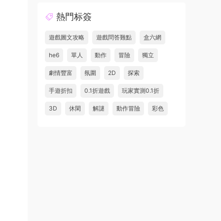
熱門标簽
遊戲圖文攻略
遊戲問答難點
盒六網
he6
單人
動作
冒險
獨立
劇情豐富
氛圍
2D
探索
手遊折扣
0.1折遊戲
玩家實測0.1折
3D
休閑
解謎
動作冒險
彩色