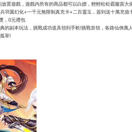
的放置遊戲，遊戲内所有的商品都可以白嫖，輕輕松松霸服當大
神兵羽翼幻化+一千元無限制真充卡+二百靈玉，簽到送十萬充值
獎，0元禮包
經典的副本玩法，挑戰成功道具領到手軟!挑戰首領，各路仙俠萬
孤單!