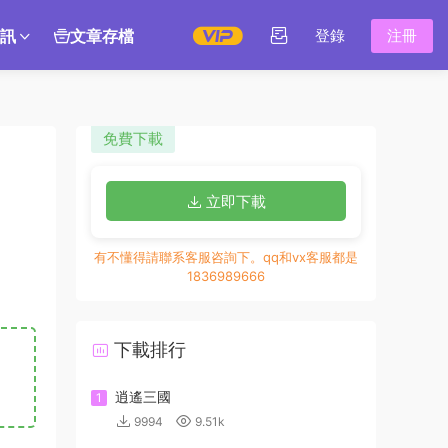
訊
文章存檔
登錄
注冊
免費下載
立即下載
有不懂得請聯系客服咨詢下。qq和vx客服都是
1836989666
下載排行
逍遙三國
1
9994
9.51k