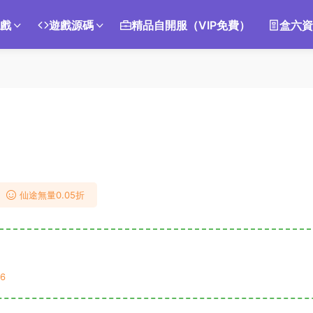
遊戲
遊戲源碼
精品自開服（VIP免費）
盒六資
仙途無量0.05折
6