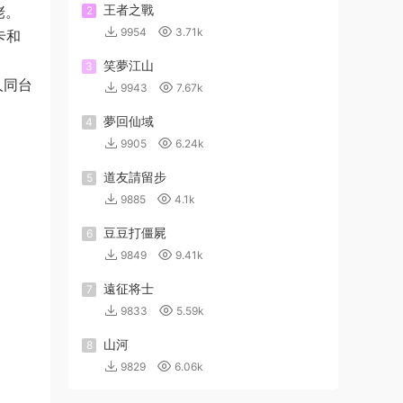
王者之戰
佬。
2
9954
3.71k
卡和
笑夢江山
3
人同台
9943
7.67k
夢回仙域
4
9905
6.24k
道友請留步
5
9885
4.1k
豆豆打僵屍
6
9849
9.41k
遠征将士
7
9833
5.59k
山河
8
9829
6.06k