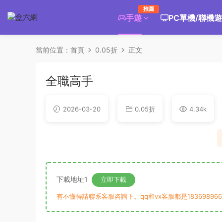
推薦
手遊
PC單機/聯機
當前位置：
首頁
0.05折
正文
全職高手
2026-03-20
0.05折
4.34k
下載地址1
立即下載
有不懂得請聯系客服咨詢下。qq和vx客服都是183698966